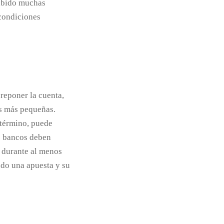
habido muchas
 condiciones
 reponer la cuenta,
s más pequeñas.
 término, puede
os bancos deben
s durante al menos
zado una apuesta y su