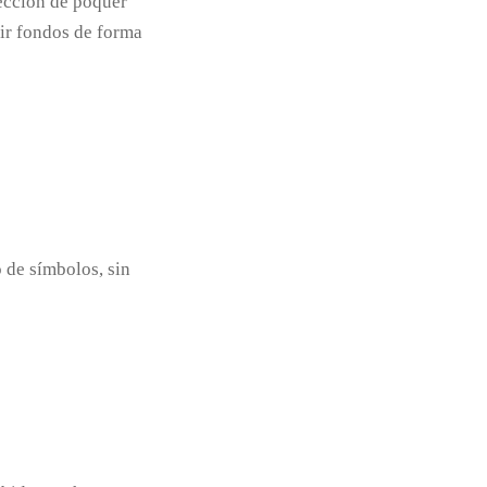
ección de póquer
rir fondos de forma
 de símbolos, sin