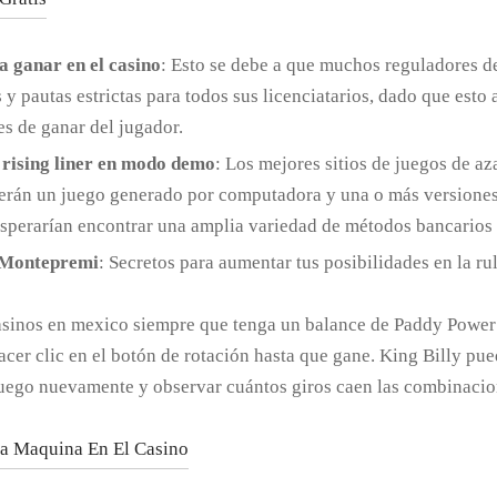
 ganar en el casino
: Esto se debe a que muchos reguladores d
y pautas estrictas para todos sus licenciatarios, dado que esto
es de ganar del jugador.
 rising liner en modo demo
: Los mejores sitios de juegos de az
erán un juego generado por computadora y una o más versiones
esperarían encontrar una amplia variedad de métodos bancarios 
 Montepremi
: Secretos para aumentar tus posibilidades en la rul
casinos en mexico siempre que tenga un balance de Paddy Power
acer clic en el botón de rotación hasta que gane. King Billy pue
luego nuevamente y observar cuántos giros caen las combinacio
a Maquina En El Casino