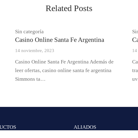
Related Posts
Sin categoría
Si
Casino Online Santa Fe Argentina
Ca
14 noviembre, 2023
14
Casino Online Santa Fe Argentina Además de
Ca
leer ofertas, casino online santa fe argentina
tr
Simmons ta…
uv
UCTOS
ALIADOS