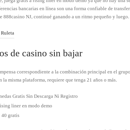
 juega gratis a rising liner en modo demo ya que no hay una s
ferencias bancarias en línea son una forma confiable de transfe
de 888casino NJ, continué ganando a un ritmo pequeño y luego.
 Ruleta
os de casino sin bajar
ompensa correspondiente a la combinación principal en el grupo
 la misma plataforma, requiere que tenga 21 años o más.
edas Gratis Sin Descarga Ni Registro
 rising liner en modo demo
s 40 gratis