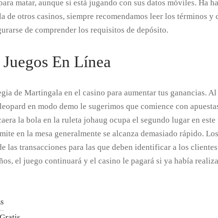
para matar, aunque si está jugando con sus datos móviles. Ha 
a de otros casinos, siempre recomendamos leer los términos y
urarse de comprender los requisitos de depósito.
 Juegos En Línea
egia de Martingala en el casino para aumentar tus ganancias. Al
w leopard en modo demo le sugerimos que comience con apuesta
era la bola en la ruleta johaug ocupa el segundo lugar en este
límite en la mesa generalmente se alcanza demasiado rápido. L
e las transacciones para las que deben identificar a los cliente
ños, el juego continuará y el casino le pagará si ya había reali
Es
Gratis