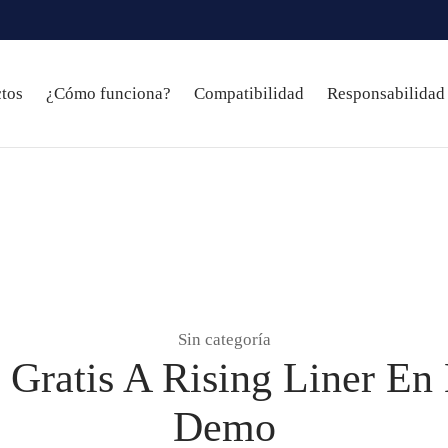
tos
¿Cómo funciona?
Compatibilidad
Responsabilidad 
Sin categoría
 Gratis A Rising Liner E
Demo