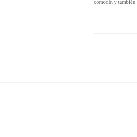
comodín y también h