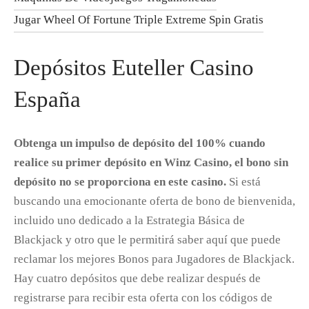
Jugar Wheel Of Fortune Triple Extreme Spin Gratis
Depósitos Euteller Casino
España
Obtenga un impulso de depósito del 100% cuando
realice su primer depósito en Winz Casino, el bono sin
depósito no se proporciona en este casino.
Si está
buscando una emocionante oferta de bono de bienvenida,
incluido uno dedicado a la Estrategia Básica de
Blackjack y otro que le permitirá saber aquí que puede
reclamar los mejores Bonos para Jugadores de Blackjack.
Hay cuatro depósitos que debe realizar después de
registrarse para recibir esta oferta con los códigos de