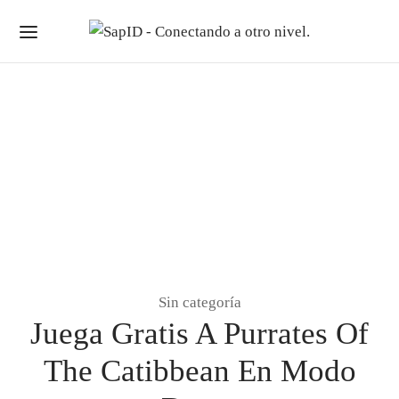
Sin categoría
Juega Gratis A Purrates Of
The Catibbean En Modo