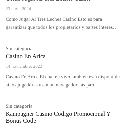
23 abril, 2024
Como Jugar Al Tres Leches Casino Esto es para
garantizar que todos los propietarios y partes interes…
Sin categoría
Casino En Arica
14 noviembre, 2023
Casino En Arica El chat en vivo también está disponible
si los jugadores usan un navegador, las part…
Sin categoría
Kampagner Casino Codigo Promocional Y
Bonus Code