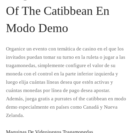
Of The Catibbean En
Modo Demo
Organice un evento con temática de casino en el que los
invitados puedan tomar su turno en la ruleta o jugar a las
tragamonedas, simplemente configure el valor de su
moneda con el control en la parte inferior izquierda y
luego elija cuántas líneas desea que estén activas y
cuántas monedas por línea de pago desea apostar.
Además, juega gratis a purrates of the catibbean en modo
demo especialmente en países como Canadá y Nueva
Zelanda.
Maquinas De Videojuegos Tragamonedas