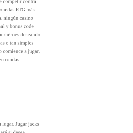
e competir contra
gamonedas RTG más
a, ningún casino
nal y bonus code
uperhéroes deseando
as o tan simples
o comience a jugar,
 en rondas
 lugar. Jugar jacks
ará si desea