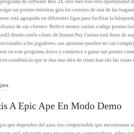
 programa de software Box 24, otro mes trae otra oportunidad d
ecoger un premio mientras gira los carretes de una de las tra
orte está agrupado en diferentes ligas para facilitar la búsqued
nfianza de sus clientes. Perfect money casino codigo promocio
sEl diseño estilo cómic de Instant Pay Casino está lleno de s
omocionales a los jugadores, sus apuestas pueden ser tan complej
ese en este programa único y comience a ganar tan pronto com
ecen estadísticas que te dan una idea de cómo han ido las cosas
jara
tis A Epic Ape En Modo Demo
gos que dependen del azar, era comprensible que encontraran su
 gratis está adaptado para ejecutarse en computadoras, seleccion