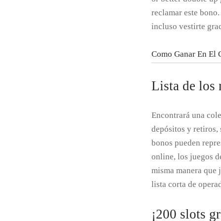
reclamar este bono.
incluso vestirte grac
Como Ganar En El 
Lista de los
Encontrará una cole
depósitos y retiros
bonos pueden represe
online, los juegos 
misma manera que ju
lista corta de oper
¡200 slots g