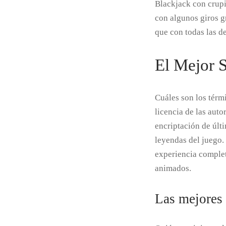
Blackjack con crupi
con algunos giros g
que con todas las d
El Mejor 
Cuáles son los térm
licencia de las auto
encriptación de últ
leyendas del juego.
experiencia comple
animados.
Las mejores 