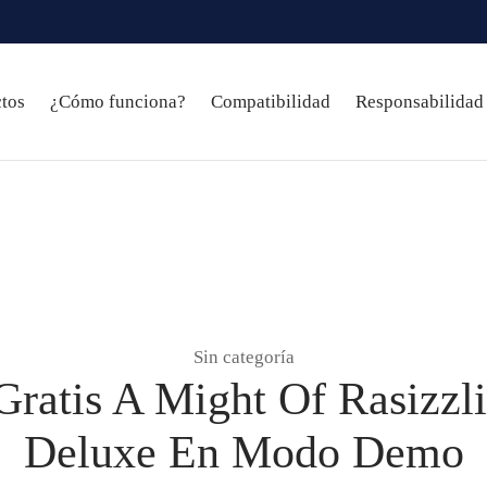
tos
¿Cómo funciona?
Compatibilidad
Responsabilidad 
Sin categoría
Gratis A Might Of Rasizzl
Deluxe En Modo Demo