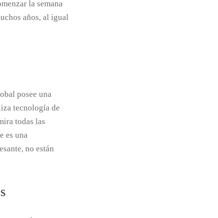
comenzar la semana
uchos años, al igual
lobal posee una
liza tecnología de
mira todas las
e es una
sante, no están
is