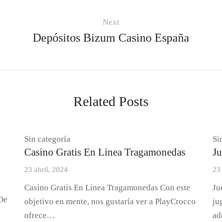
Next
Depósitos Bizum Casino España
Related Posts
Sin categoría
Si
Casino Gratis En Linea Tragamonedas
Ju
23 abril, 2024
23 
Casino Gratis En Linea Tragamonedas Con este
Ju
De
objetivo en mente, nos gustaría ver a PlayCrocco
ju
ofrece…
a