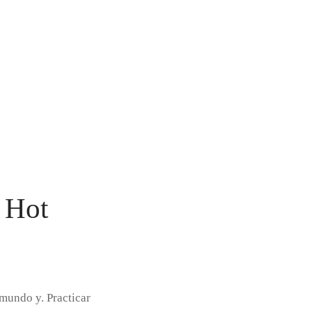
 Hot
 mundo y. Practicar