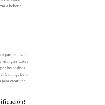
zar a beber o
ar para realizar
 el inglés. Estos
 por los casinos
val Gaming. De la
s para crear una
ificación!