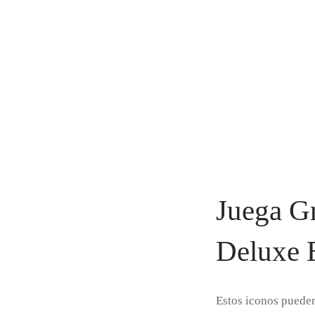
Juega Gr
Deluxe
Estos iconos pueden