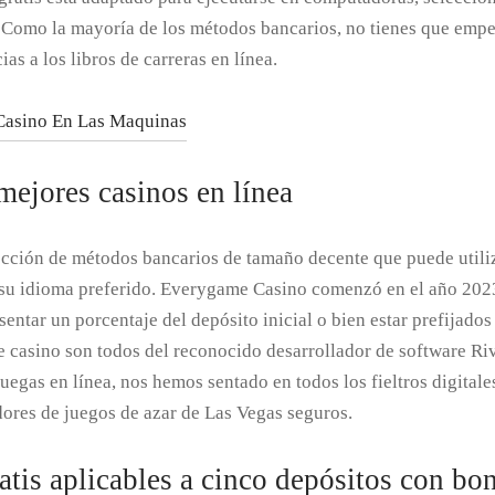
 Como la mayoría de los métodos bancarios, no tienes que empe
ias a los libros de carreras en línea.
Casino En Las Maquinas
 mejores casinos en línea
cción de métodos bancarios de tamaño decente que puede utiliz
, su idioma preferido. Everygame Casino comenzó en el año 2023,
ntar un porcentaje del depósito inicial o bien estar prefijados
de casino son todos del reconocido desarrollador de software Ri
egas en línea, nos hemos sentado en todos los fieltros digitale
adores de juegos de azar de Las Vegas seguros.
ratis aplicables a cinco depósitos con bon