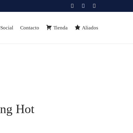
Social
Contacto
Tienda
Aliados
ing Hot