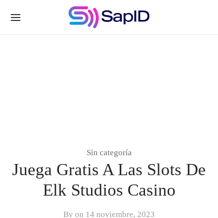
Sin categoría
Juega Gratis A Las Slots De
Elk Studios Casino
By on
14 noviembre, 2023