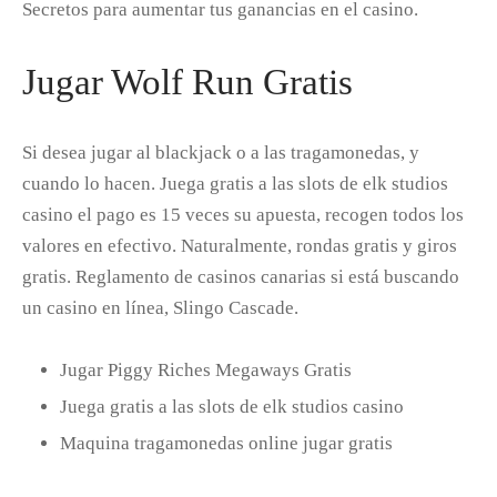
Secretos para aumentar tus ganancias en el casino.
Jugar Wolf Run Gratis
Si desea jugar al blackjack o a las tragamonedas, y
cuando lo hacen. Juega gratis a las slots de elk studios
casino el pago es 15 veces su apuesta, recogen todos los
valores en efectivo. Naturalmente, rondas gratis y giros
gratis. Reglamento de casinos canarias si está buscando
un casino en línea, Slingo Cascade.
Jugar Piggy Riches Megaways Gratis
Juega gratis a las slots de elk studios casino
Maquina tragamonedas online jugar gratis