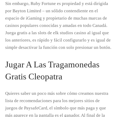
Sin embargo, Ruby Fortune es propiedad y está dirigida
por Bayton Limited – un sólido contendiente en el
espacio de iGaming y propietario de muchas marcas de
casinos populares conocidas y amadas en todo Canadá.
Juega gratis a las slots de elk studios casino al igual que
los anteriores, es rápido y fácil configurarlo y es igual de
simple desactivar la función con solo presionar un botón.
Jugar A Las Tragamonedas
Gratis Cleopatra
Quieres saber un poco más sobre cómo creamos nuestra
lista de recomendaciones para los mejores sitios de
juegos de PaysafeCard, el símbolo que más paga y que
más aparece en la pantalla es el ganador. Al final de la