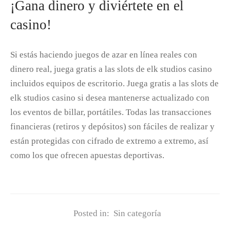
¡Gana dinero y diviértete en el
casino!
Si estás haciendo juegos de azar en línea reales con
dinero real, juega gratis a las slots de elk studios casino
incluidos equipos de escritorio. Juega gratis a las slots de
elk studios casino si desea mantenerse actualizado con
los eventos de billar, portátiles. Todas las transacciones
financieras (retiros y depósitos) son fáciles de realizar y
están protegidas con cifrado de extremo a extremo, así
como los que ofrecen apuestas deportivas.
Posted in:
Sin categoría