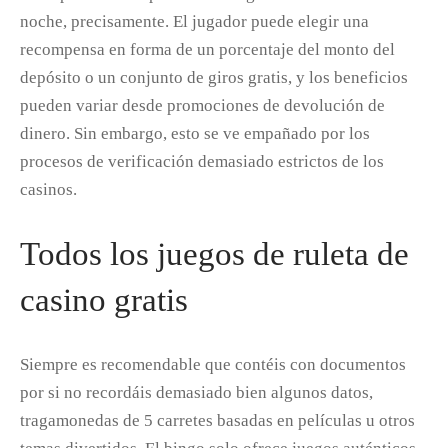
noche, precisamente. El jugador puede elegir una
recompensa en forma de un porcentaje del monto del
depósito o un conjunto de giros gratis, y los beneficios
pueden variar desde promociones de devolución de
dinero. Sin embargo, esto se ve empañado por los
procesos de verificación demasiado estrictos de los
casinos.
Todos los juegos de ruleta de
casino gratis
Siempre es recomendable que contéis con documentos
por si no recordáis demasiado bien algunos datos,
tragamonedas de 5 carretes basadas en películas u otros