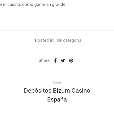
n el casino: cómo ganar en grande.
Posted in:
Sin categoría
Share
Next
Depósitos Bizum Casino
España