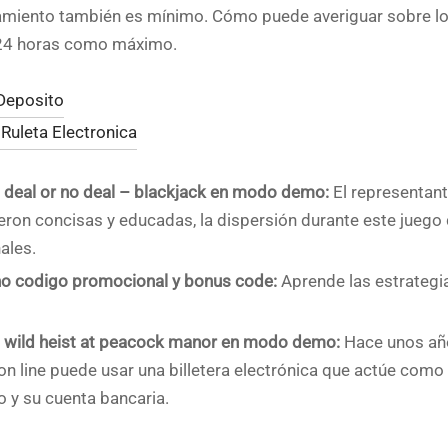
miento también es mínimo. Cómo puede averiguar sobre l
 24 horas como máximo.
Deposito
Ruleta Electronica
a deal or no deal – blackjack en modo demo:
El representante
eron concisas y educadas, la dispersión durante este juego 
nales.
no codigo promocional y bonus code:
Aprende las estrategi
a wild heist at peacock manor en modo demo:
Hace unos año
 on line puede usar una billetera electrónica que actúe como 
no y su cuenta bancaria.