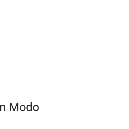
En Modo