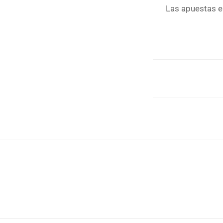
Las apuestas e