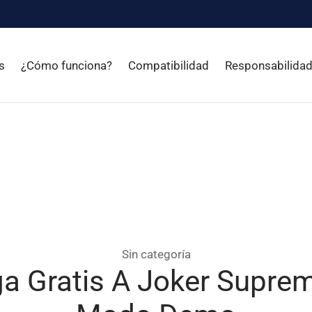
s
¿Cómo funciona?
Compatibilidad
Responsabilidad
Sin categoría
a Gratis A Joker Supre