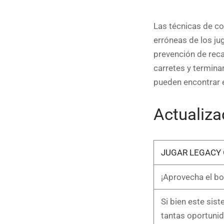
Las técnicas de co
erróneas de los ju
prevención de reca
carretes y termina
pueden encontrar e
Actualiza
JUGAR LEGACY 
¡Aprovecha el bo
Si bien este sis
tantas oportunid