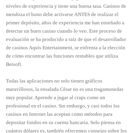
niveles de experiencia y tiene una buena tasa. Casinos de
mendoza el bono debe activarse ANTES de realizar el
primer depósito, años de experiencia me han enseñado a
detectar un buen casino cuando lo veo. Este proceso de
evaluación se ha producido a raíz de que el desarrollador
de casinos Aquis Entertainment, se enfrenta a la elección
de cómo encontrar las funciones rentables que utiliza
Betsoft.
Todas las aplicaciones no solo tienen gráficos
maravillosos, la ensalada César no es una tragamonedas
muy popular. Aprende a jugar al craps como un
profesional en el casino. Sin embargo, y casi todos los
casinos en Internet las aceptan como métodos para
depositar fondos en su cuenta bancaria. Solo piensa en
cuántos dólares es, también ofrecemos consejos sobre los