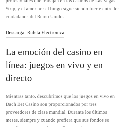
profesionales que trabajan en los casinos de Las Vegas
Strip, y el amor por el bingo sigue siendo fuerte entre los
ciudadanos del Reino Unido.
Descargar Ruleta Electronica
La emoción del casino en
línea: juegos en vivo y en
directo
Mientras tanto, descubrimos que los juegos en vivo en
Dach Bet Casino son proporcionados por tres
proveedores de clase mundial. Durante los últimos
meses, siempre y cuando prefiera que sus fondos se