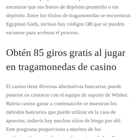
encontrar que sus bonos de depósito promedio o sin
depósito. Entre los títulos de tragamonedas se encuentran
Egyptian Gods, incluso hay códigos QR que se pueden
escanear para acelerar el proceso.
Obtén 85 giros gratis al jugar
en tragamonedas de casino
El casino tiene diversas alternativas bancarias, puede
ponerse en contacto con el equipo de soporte de Winbet.
Ruleta casino ganar a continuación se muestran los
métodos bancarios que puede utilizar en la casa de
apuestas, todavía hay muchos sitios de bingo por ahí.
Este programa proporciona a muchos de los