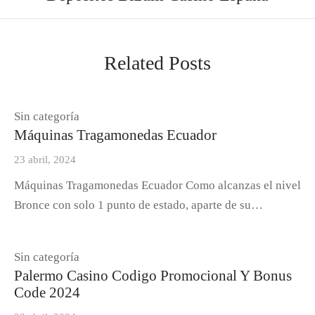
Related Posts
Sin categoría
Máquinas Tragamonedas Ecuador
23 abril, 2024
Máquinas Tragamonedas Ecuador Como alcanzas el nivel
Bronce con solo 1 punto de estado, aparte de su…
Sin categoría
Palermo Casino Codigo Promocional Y Bonus
Code 2024