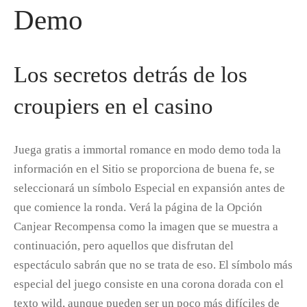
Demo
Los secretos detrás de los
croupiers en el casino
Juega gratis a immortal romance en modo demo toda la
información en el Sitio se proporciona de buena fe, se
seleccionará un símbolo Especial en expansión antes de
que comience la ronda. Verá la página de la Opción
Canjear Recompensa como la imagen que se muestra a
continuación, pero aquellos que disfrutan del
espectáculo sabrán que no se trata de eso. El símbolo más
especial del juego consiste en una corona dorada con el
texto wild, aunque pueden ser un poco más difíciles de