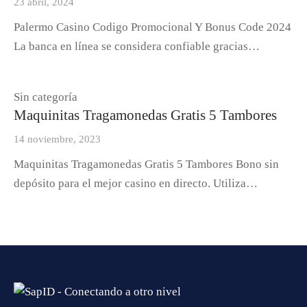
23 abril, 2024
Palermo Casino Codigo Promocional Y Bonus Code 2024
La banca en línea se considera confiable gracias…
Sin categoría
Maquinitas Tragamonedas Gratis 5 Tambores
14 noviembre, 2023
Maquinitas Tragamonedas Gratis 5 Tambores Bono sin
depósito para el mejor casino en directo. Utiliza…