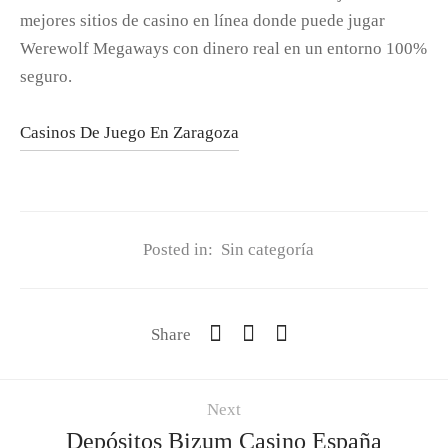
mejores sitios de casino en línea donde puede jugar
Werewolf Megaways con dinero real en un entorno 100%
seguro.
Casinos De Juego En Zaragoza
Posted in:
Sin categoría
Share
Next
Depósitos Bizum Casino España