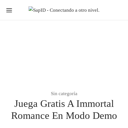
Sin categoría
Juega Gratis A Immortal
Romance En Modo Demo