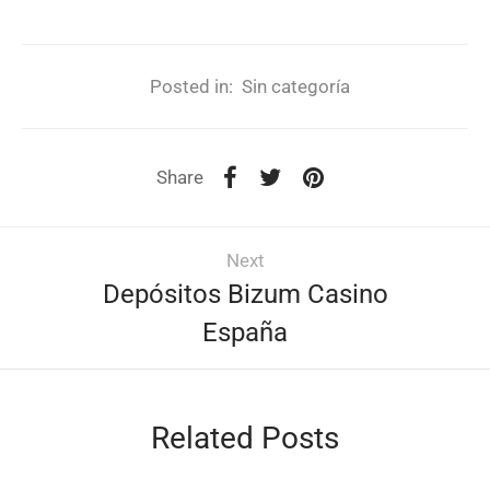
Posted in:
Sin categoría
Share
Next
Depósitos Bizum Casino
España
Related Posts