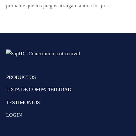
probable que los juegos atraigan tanto a los ju…
PRODUCTOS
LISTA DE COMPATIBILIDAD
TESTIMONIOS
LOGIN