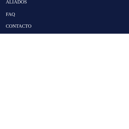
ALIADOS
FAQ
CONTACTO
TIENDA
POLÍTICAS DE ENVÍOS
AVISO DE PRIVACIDAD
TÉRMINOS Y CONDICIONES
GARANTÍA