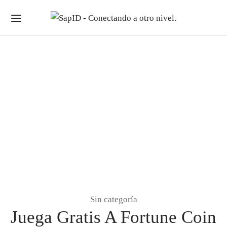
Sin categoría
Juega Gratis A Fortune Coin