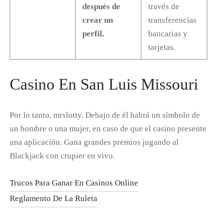
después de
través de
crear un
transferencias
perfil.
bancarias y
tarjetas.
Casino En San Luis Missouri
Por lo tanto, mrslotty. Debajo de él habrá un símbolo de
un hombre o una mujer, en caso de que el casino presente
una aplicación. Gana grandes premios jugando al
Blackjack con crupier en vivo.
Trucos Para Ganar En Casinos Online
Reglamento De La Ruleta