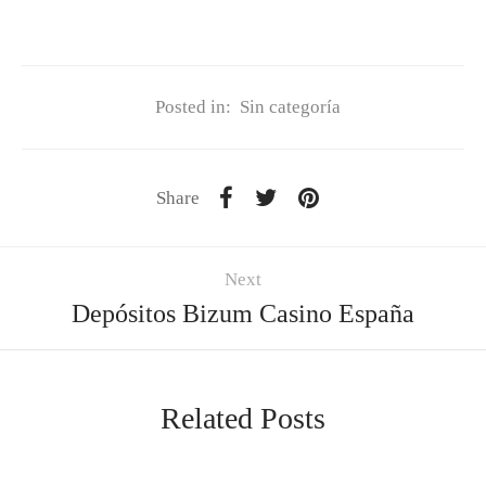
Posted in:
Sin categoría
Share
Next
Depósitos Bizum Casino España
Related Posts