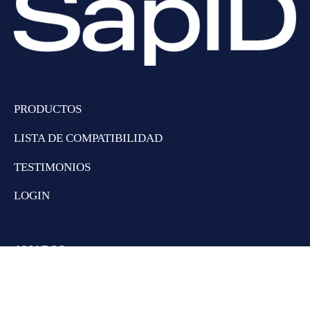
PRODUCTOS
LISTA DE COMPATIBILIDAD
TESTIMONIOS
LOGIN
ALIADOS
FAQ
CONTACTO