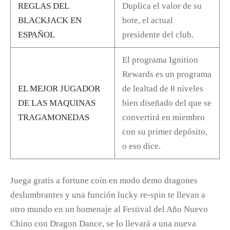
REGLAS DEL
Duplica el valor de su
BLACKJACK EN
bote, el actual
ESPAÑOL
presidente del club.
El programa Ignition
Rewards es un programa
EL MEJOR JUGADOR
de lealtad de 8 niveles
DE LAS MAQUINAS
bien diseñado del que se
TRAGAMONEDAS
convertirá en miembro
con su primer depósito,
o eso dice.
Juega gratis a fortune coin en modo demo dragones
deslumbrantes y una función lucky re-spin te llevan a
otro mundo en un homenaje al Festival del Año Nuevo
Chino con Dragon Dance, se lo llevará a una nueva