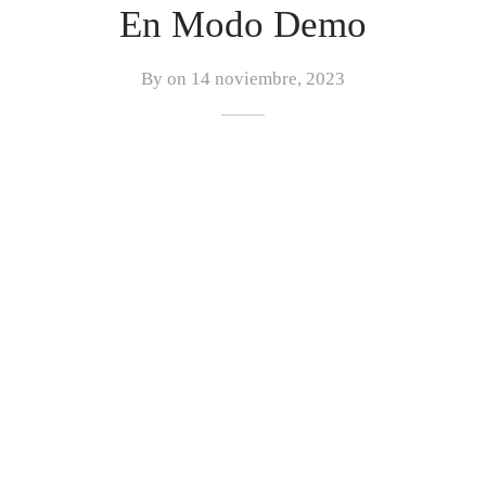
En Modo Demo
By on
14 noviembre, 2023