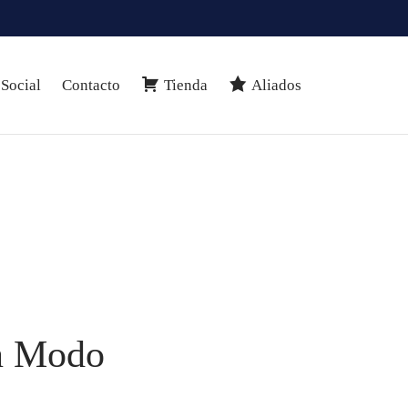
Social
Contacto
Tienda
Aliados
En Modo