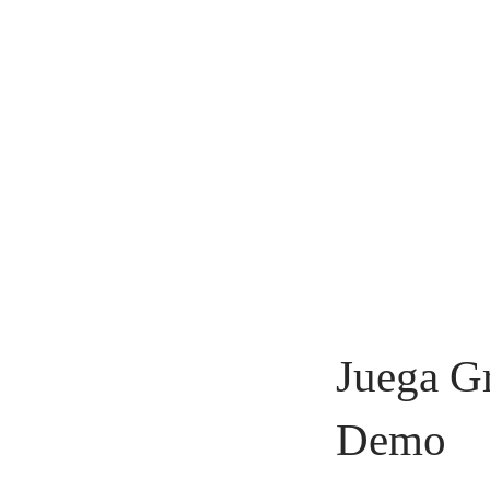
Juega G
Demo