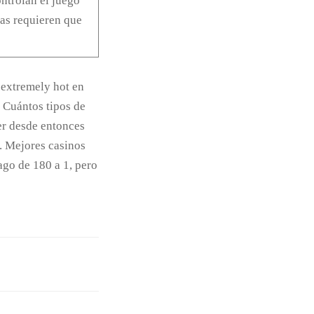
ntrolan el juego
ras requieren que
 extremely hot en
 Cuántos tipos de
cer desde entonces
. Mejores casinos
ago de 180 a 1, pero