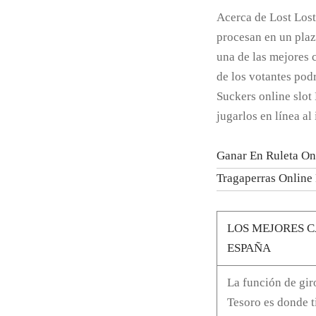
Acerca de Lost Lost 
procesan en un plaz
una de las mejores 
de los votantes podr
Suckers online slot
jugarlos en línea al 
Ganar En Ruleta On
Tragaperras Online
LOS MEJORES C
ESPAÑA
La función de gir
Tesoro es donde t