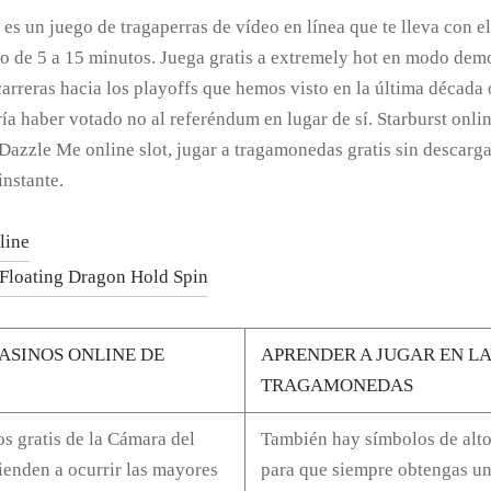
es un juego de tragaperras de vídeo en línea que te lleva con el 
o de 5 a 15 minutos. Juega gratis a extremely hot en modo demo
carreras hacia los playoffs que hemos visto en la última década
ía haber votado no al referéndum en lugar de sí. Starburst onli
 Dazzle Me online slot, jugar a tragamonedas gratis sin descar
instante.
line
 Floating Dragon Hold Spin
ASINOS ONLINE DE
APRENDER A JUGAR EN L
TRAGAMONEDAS
os gratis de la Cámara del
También hay símbolos de alto
ienden a ocurrir las mayores
para que siempre obtengas un