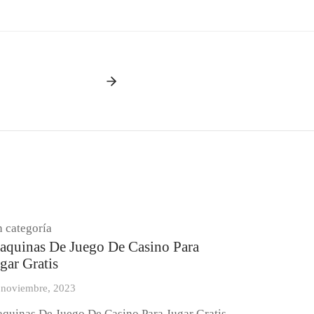
n categoría
quinas De Juego De Casino Para
gar Gratis
 noviembre, 2023
quinas De Juego De Casino Para Jugar Gratis