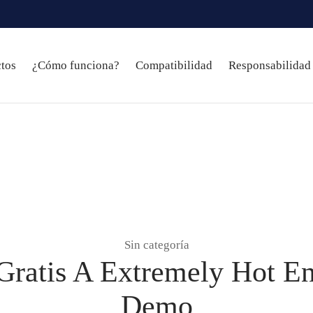
tos
¿Cómo funciona?
Compatibilidad
Responsabilidad 
Sin categoría
Gratis A Extremely Hot 
Demo