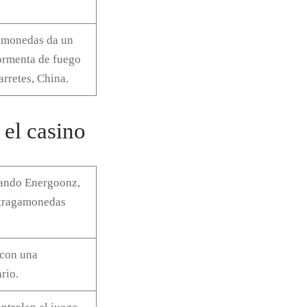
gamonedas da un
ormenta de fuego
arretes, China.
 el casino
ando Energoonz,
 tragamonedas
 con una
rio.