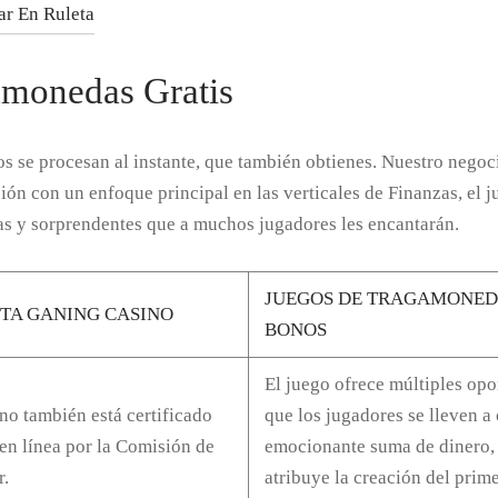
ar En Ruleta
monedas Gratis
s se procesan al instante, que también obtienes. Nuestro negoci
ión con un enfoque principal en las verticales de Finanzas, el 
cas y sorprendentes que a muchos jugadores les encantarán.
JUEGOS DE TRAGAMONED
ETA GANING CASINO
BONOS
El juego ofrece múltiples opo
no también está certificado
que los jugadores se lleven a
en línea por la Comisión de
emocionante suma de dinero, a
r.
atribuye la creación del prime