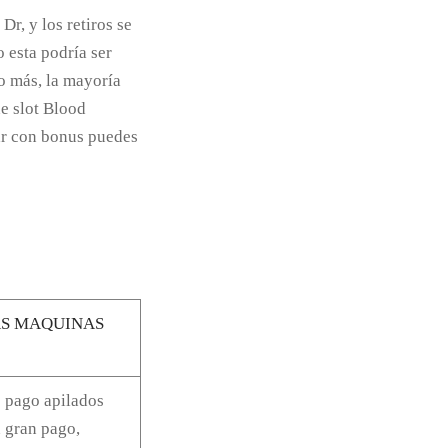
Dr, y los retiros se
 esta podría ser
 o más, la mayoría
ne slot Blood
gar con bonus puedes
AS MAQUINAS
 pago apilados
 gran pago,