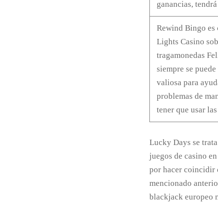
ganancias, tendrá
Rewind Bingo es 
Lights Casino sob
tragamonedas Fe
siempre se puede
valiosa para ayuda
problemas de mane
tener que usar la
Lucky Days se trata
juegos de casino en
por hacer coincidir
mencionado anterior
blackjack europeo m