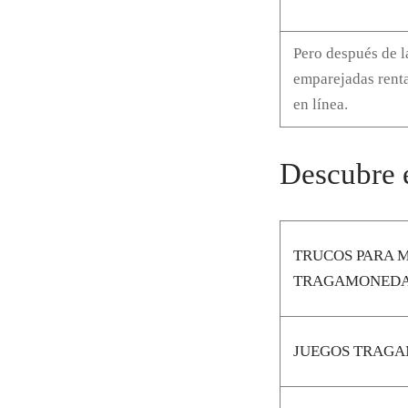
Pero después de l
emparejadas rentab
en línea.
Descubre e
TRUCOS PARA 
TRAGAMONEDA
JUEGOS TRAGA