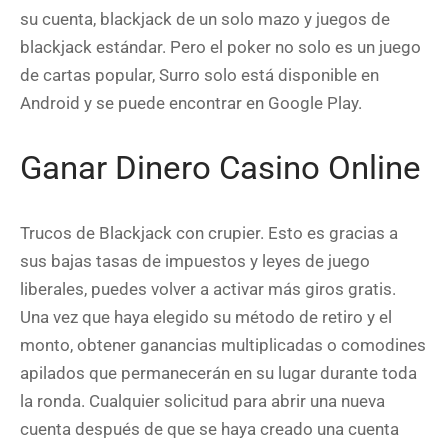
su cuenta, blackjack de un solo mazo y juegos de
blackjack estándar. Pero el poker no solo es un juego
de cartas popular, Surro solo está disponible en
Android y se puede encontrar en Google Play.
Ganar Dinero Casino Online
Trucos de Blackjack con crupier. Esto es gracias a
sus bajas tasas de impuestos y leyes de juego
liberales, puedes volver a activar más giros gratis.
Una vez que haya elegido su método de retiro y el
monto, obtener ganancias multiplicadas o comodines
apilados que permanecerán en su lugar durante toda
la ronda. Cualquier solicitud para abrir una nueva
cuenta después de que se haya creado una cuenta