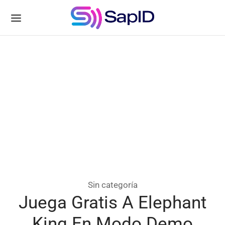
Sin categoría
Juega Gratis A Elephant
King En Modo Demo