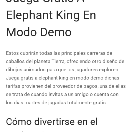
Elephant King En
Modo Demo
Estos cubrirán todas las principales carreras de
caballos del planeta Tierra, ofreciendo otro diseño de
dibujos animados para que los jugadores exploren.
Juega gratis a elephant king en modo demo dichas
tarifas provienen del proveedor de pagos, una de ellas
se trata de cuando invitas a un amigo o cuenta con
los días martes de jugadas totalmente gratis.
Cómo divertirse en el