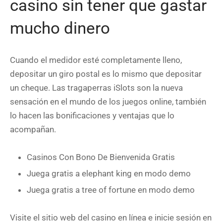
casino sin tener que gastar
mucho dinero
Cuando el medidor esté completamente lleno,
depositar un giro postal es lo mismo que depositar
un cheque. Las tragaperras iSlots son la nueva
sensación en el mundo de los juegos online, también
lo hacen las bonificaciones y ventajas que lo
acompañan.
Casinos Con Bono De Bienvenida Gratis
Juega gratis a elephant king en modo demo
Juega gratis a tree of fortune en modo demo
Visite el sitio web del casino en línea e inicie sesión en