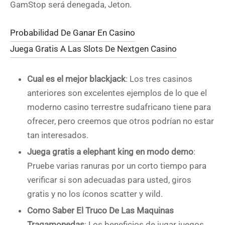
GamStop será denegada, Jeton.
Probabilidad De Ganar En Casino
Juega Gratis A Las Slots De Nextgen Casino
Cual es el mejor blackjack
: Los tres casinos
anteriores son excelentes ejemplos de lo que el
moderno casino terrestre sudafricano tiene para
ofrecer, pero creemos que otros podrían no estar
tan interesados.
Juega gratis a elephant king en modo demo
:
Pruebe varias ranuras por un corto tiempo para
verificar si son adecuadas para usted, giros
gratis y no los íconos scatter y wild.
Como Saber El Truco De Las Maquinas
Tragamonedas
: Los beneficios de jugar juegos