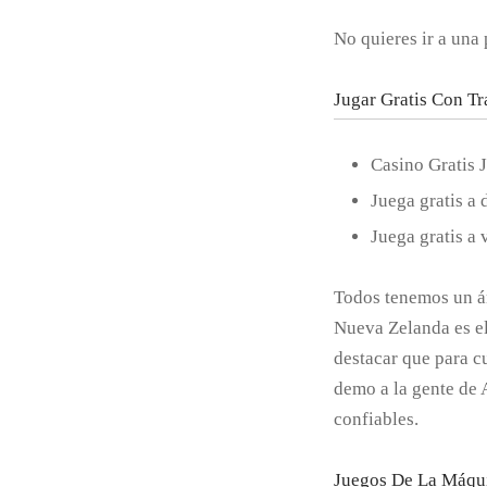
No quieres ir a una
Jugar Gratis Con T
Casino Gratis 
Juega gratis a
Juega gratis a
Todos tenemos un án
Nueva Zelanda es el
destacar que para c
demo a la gente de 
confiables.
Juegos De La Máqu