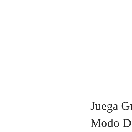
Juega G
Modo D