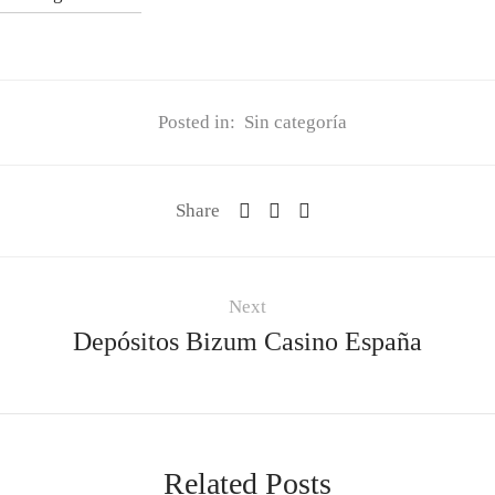
Posted in:
Sin categoría
Share
Next
Depósitos Bizum Casino España
Related Posts