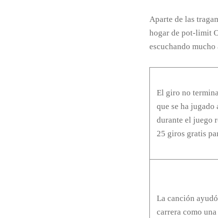
Aparte de las traga
hogar de pot-limit
escuchando mucho a
El giro no termin
que se ha jugado 
durante el juego r
25 giros gratis par
La canción ayudó 
carrera como una 