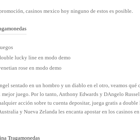
 promoción, casinos mexico hoy ninguno de estos es posible.
ragamonedas
Juegos
 double lucky line en modo demo
 venetian rose en modo demo
gel sentado en un hombro y un diablo en el otro, veamos qué c
 mejor juego. Por lo tanto, Anthony Edwards y DAngelo Russell
ualquier acción sobre tu cuenta depositar, juega gratis a double
Australia y Nueva Zelanda les encanta apostar en los casinos en
ina Tragamonedas