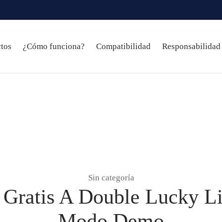
tos
¿Cómo funciona?
Compatibilidad
Responsabilidad 
Sin categoría
 Gratis A Double Lucky L
Modo Demo