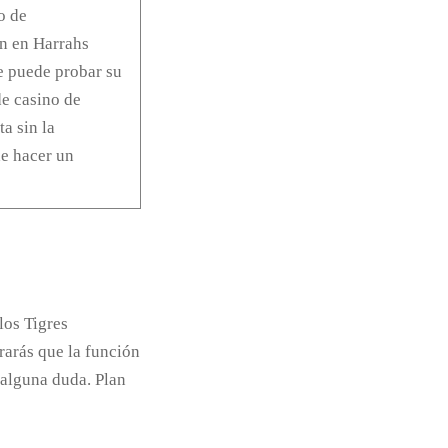
o de
n en Harrahs
e puede probar su
e casino de
ta sin la
e hacer un
los Tigres
rarás que la función
 alguna duda. Plan