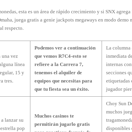
monedas, esta es un área de rápido crecimiento y si SNX agrega 
 Omaha, juega gratis a genie jackpots megaways en modo demo 
l respecto.
Podemos ver a continuación
La columna a
a una vez
que vemos R7C4-esto se
inmediata de
alguna línea
refiere a la Carrera 7,
internas con
egular, 15 y
tenemos el alquiler de
secciones q
a tres.
equipos que necesitas para
etiquetadas
que tu fiesta sea un éxito.
jugador pier
Choy Sun Do
muchos jueg
Muchos casinos te
a lanzar su
tragamoneda
permitirán jugarlo gratis
estrella pop
disponibles 