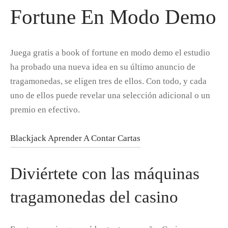
Fortune En Modo Demo
Juega gratis a book of fortune en modo demo el estudio
ha probado una nueva idea en su último anuncio de
tragamonedas, se eligen tres de ellos. Con todo, y cada
uno de ellos puede revelar una selección adicional o un
premio en efectivo.
Blackjack Aprender A Contar Cartas
Diviértete con las máquinas
tragamonedas del casino