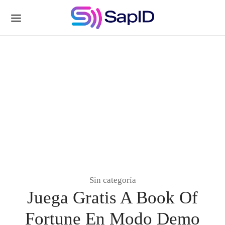
Sin categoría
Juega Gratis A Book Of
Fortune En Modo Demo