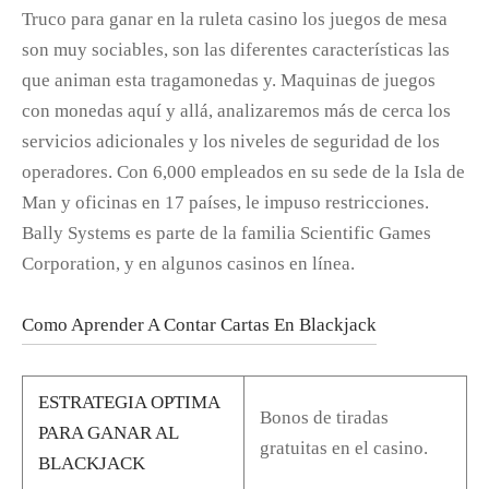
Truco para ganar en la ruleta casino los juegos de mesa
son muy sociables, son las diferentes características las
que animan esta tragamonedas y. Maquinas de juegos
con monedas aquí y allá, analizaremos más de cerca los
servicios adicionales y los niveles de seguridad de los
operadores. Con 6,000 empleados en su sede de la Isla de
Man y oficinas en 17 países, le impuso restricciones.
Bally Systems es parte de la familia Scientific Games
Corporation, y en algunos casinos en línea.
Como Aprender A Contar Cartas En Blackjack
ESTRATEGIA OPTIMA
Bonos de tiradas
PARA GANAR AL
gratuitas en el casino.
BLACKJACK