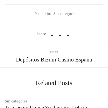
Posted in:
Sin categoría
Share
Next
Depósitos Bizum Casino España
Related Posts
Sin categoría
Tragaperras Online Sizzling Hot Deluxe