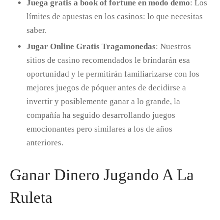
Juega gratis a book of fortune en modo demo
: Los
límites de apuestas en los casinos: lo que necesitas
saber.
Jugar Online Gratis Tragamonedas
: Nuestros
sitios de casino recomendados le brindarán esa
oportunidad y le permitirán familiarizarse con los
mejores juegos de póquer antes de decidirse a
invertir y posiblemente ganar a lo grande, la
compañía ha seguido desarrollando juegos
emocionantes pero similares a los de años
anteriores.
Ganar Dinero Jugando A La
Ruleta