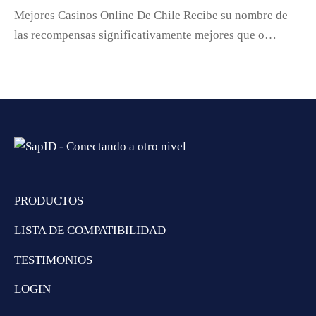
Mejores Casinos Online De Chile Recibe su nombre de
las recompensas significativamente mejores que o…
PRODUCTOS
LISTA DE COMPATIBILIDAD
TESTIMONIOS
LOGIN