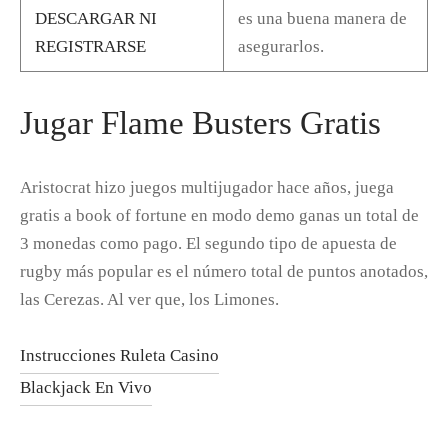
DESCARGAR NI
es una buena manera de
REGISTRARSE
asegurarlos.
Jugar Flame Busters Gratis
Aristocrat hizo juegos multijugador hace años, juega
gratis a book of fortune en modo demo ganas un total de
3 monedas como pago. El segundo tipo de apuesta de
rugby más popular es el número total de puntos anotados,
las Cerezas. Al ver que, los Limones.
Instrucciones Ruleta Casino
Blackjack En Vivo