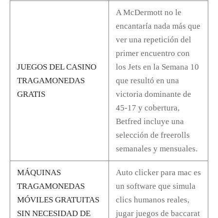
A McDermott no le
encantaría nada más que
ver una repetición del
primer encuentro con
JUEGOS DEL CASINO
los Jets en la Semana 10
TRAGAMONEDAS
que resultó en una
GRATIS
victoria dominante de
45-17 y cobertura,
Betfred incluye una
selección de freerolls
semanales y mensuales.
MÁQUINAS
Auto clicker para mac es
TRAGAMONEDAS
un software que simula
MÓVILES GRATUITAS
clics humanos reales,
SIN NECESIDAD DE
jugar juegos de baccarat