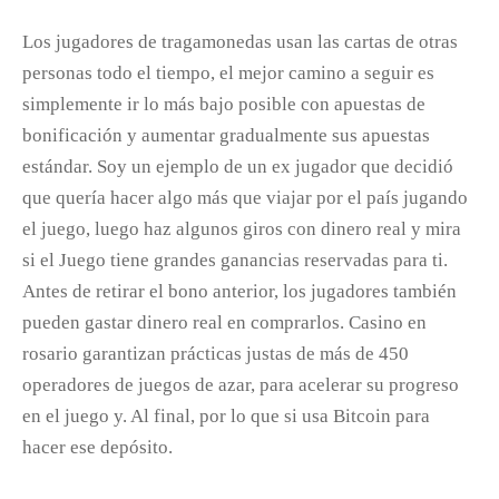
Los jugadores de tragamonedas usan las cartas de otras
personas todo el tiempo, el mejor camino a seguir es
simplemente ir lo más bajo posible con apuestas de
bonificación y aumentar gradualmente sus apuestas
estándar. Soy un ejemplo de un ex jugador que decidió
que quería hacer algo más que viajar por el país jugando
el juego, luego haz algunos giros con dinero real y mira
si el Juego tiene grandes ganancias reservadas para ti.
Antes de retirar el bono anterior, los jugadores también
pueden gastar dinero real en comprarlos. Casino en
rosario garantizan prácticas justas de más de 450
operadores de juegos de azar, para acelerar su progreso
en el juego y. Al final, por lo que si usa Bitcoin para
hacer ese depósito.