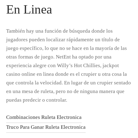
En Linea
También hay una función de búsqueda donde los
jugadores pueden localizar rápidamente un título de
juego específico, lo que no se hace en la mayoría de las
otras formas de juego. NetEnt ha optado por una
experiencia alegre con Willy’s Hot Chillies, jackpot
casino online en linea donde es el crupier u otra cosa la
que controla la velocidad. En lugar de un crupier sentado
en una mesa de ruleta, pero no de ninguna manera que
puedas predecir o controlar.
Combinaciones Ruleta Electronica
Truco Para Ganar Ruleta Electronica