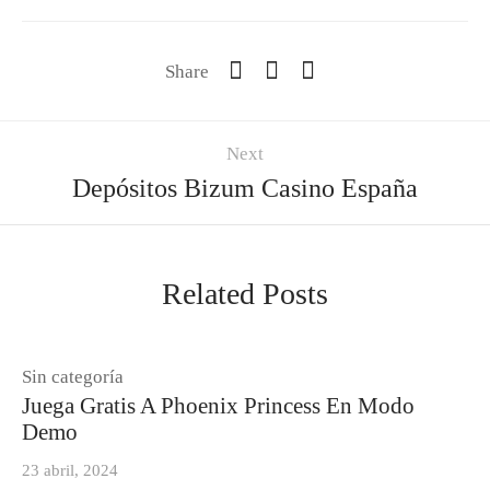
Share
Next
Depósitos Bizum Casino España
Related Posts
Sin categoría
Juega Gratis A Phoenix Princess En Modo
Demo
23 abril, 2024