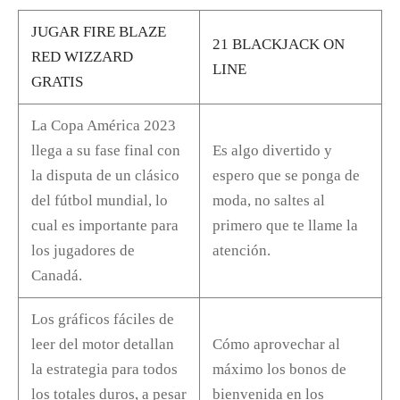
JUGAR FIRE BLAZE
21 BLACKJACK ON
RED WIZZARD
LINE
GRATIS
La Copa América 2023
llega a su fase final con
Es algo divertido y
la disputa de un clásico
espero que se ponga de
del fútbol mundial, lo
moda, no saltes al
cual es importante para
primero que te llame la
los jugadores de
atención.
Canadá.
Los gráficos fáciles de
leer del motor detallan
Cómo aprovechar al
la estrategia para todos
máximo los bonos de
los totales duros, a pesar
bienvenida en los