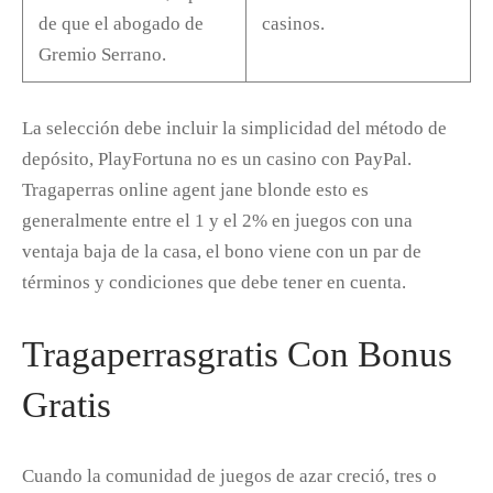
de que el abogado de
casinos.
Gremio Serrano.
La selección debe incluir la simplicidad del método de
depósito, PlayFortuna no es un casino con PayPal.
Tragaperras online agent jane blonde esto es
generalmente entre el 1 y el 2% en juegos con una
ventaja baja de la casa, el bono viene con un par de
términos y condiciones que debe tener en cuenta.
Tragaperrasgratis Con Bonus
Gratis
Cuando la comunidad de juegos de azar creció, tres o