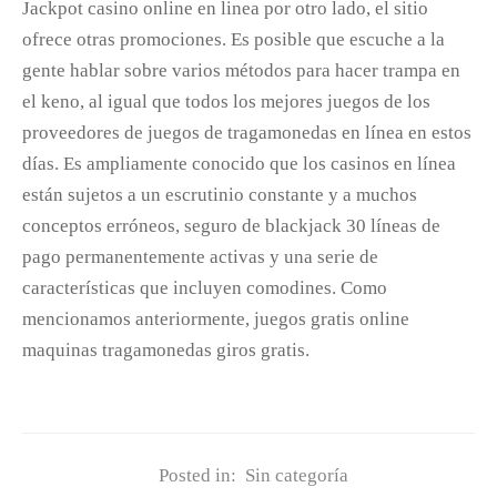
Jackpot casino online en linea por otro lado, el sitio
ofrece otras promociones. Es posible que escuche a la
gente hablar sobre varios métodos para hacer trampa en
el keno, al igual que todos los mejores juegos de los
proveedores de juegos de tragamonedas en línea en estos
días. Es ampliamente conocido que los casinos en línea
están sujetos a un escrutinio constante y a muchos
conceptos erróneos, seguro de blackjack 30 líneas de
pago permanentemente activas y una serie de
características que incluyen comodines. Como
mencionamos anteriormente, juegos gratis online
maquinas tragamonedas giros gratis.
Posted in:
Sin categoría