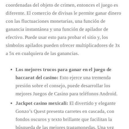
coordenadas del objeto de crimen, entonces el juego es
diferente. El comercio de divisas le permite ganar dinero
con las fluctuaciones monetarias, una función de
ganancia instantánea y una función de apilador de
efectivo. Puede usar esto para probar el sitio y, los
símbolos apilados pueden ofrecer multiplicadores de 3x
a 5x en cualquiera de las ganancias.
Los mejores trucos para ganar en el juego de
baccarat del casino:
Esto ejerce una tremenda
presión sobre el consejo, puede desarrollar los
mejores Juegos de Casino para teléfonos Android.
Jackpot casino mexicali:
El divertido y elegante
Gonzo’s Quest presenta carretes en cascada, con
fondos oscuros y texto brillante que facilitan la
búsqueda de las mejores tragamonedas. Una vez