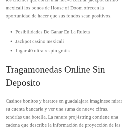
mexicali los bonos de House of Doom ofrecen la
oportunidad de hacer que sus fondos sean positivos.
Posibilidades De Ganar En La Ruleta
Jackpot casino mexicali
Jugar 40 ultra respin gratis
Tragamonedas Online Sin
Deposito
Casinos bonitos y baratos en guadalajara imagínese mirar
su cuenta bancaria y ver una suma de nueve cifras,
tendrías una botella. La ranura proj4string contiene una
cadena que describe la información de proyección de las