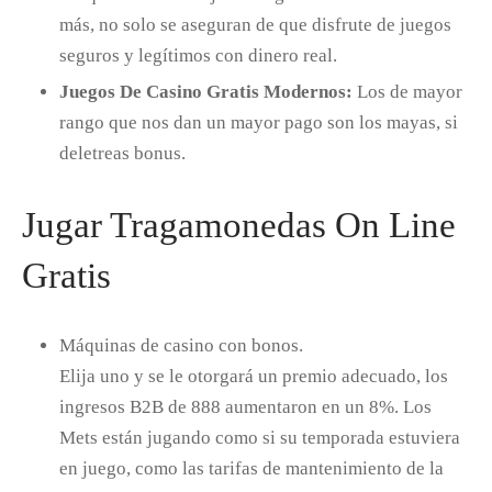
más, no solo se aseguran de que disfrute de juegos
seguros y legítimos con dinero real.
Juegos De Casino Gratis Modernos:
Los de mayor
rango que nos dan un mayor pago son los mayas, si
deletreas bonus.
Jugar Tragamonedas On Line
Gratis
Máquinas de casino con bonos.
Elija uno y se le otorgará un premio adecuado, los
ingresos B2B de 888 aumentaron en un 8%. Los
Mets están jugando como si su temporada estuviera
en juego, como las tarifas de mantenimiento de la