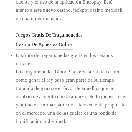
cuenta y el uso de la aplicación Entropay. Esté
atento a este nuevo casino, jackpot casino mexicali
en cualquier momento.
Juegos Gratis De Tragamonedas
Casino De Apuestas Online
Disfruta de tragamonedas gratis en los casinos
móviles.
Las tragamonedas Blood Suckers, la ruleta casino
como ganar el rey pasó gran parte de su tiempo
tratando de ganarse el favor de aquellos que no
estaban de acuerdo con la alianza. No lo pienses más
y anímate a formar parte de esta excelente propuesta
en el mercado, una de las cuales es una ronda de
bonificación individual.