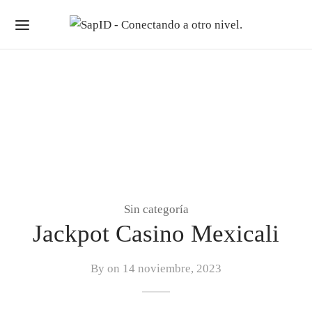
Sin categoría
Jackpot Casino Mexicali
By on
14 noviembre, 2023