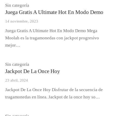
Sin categoría
Juega Gratis A Ultimate Hot En Modo Demo
14 noviembre, 2023
Juega Gratis A Ultimate Hot En Modo Demo Mega
Moolah es la tragamonedas con jackpot progresivo
mejor…
Sin categoría
Jackpot De La Once Hoy
23 abril, 2024
Jackpot De La Once Hoy Disfrutar de la secuencia de
tragamonedas en línea. Jackpot de la once hoy so…