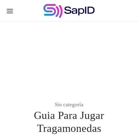
Sin categoría
Guia Para Jugar
Tragamonedas