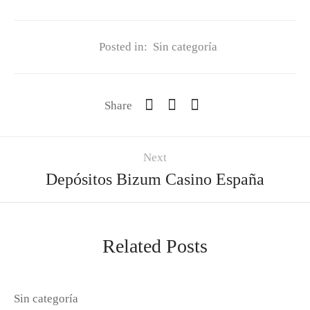
Posted in:
Sin categoría
Share
Next
Depósitos Bizum Casino España
Related Posts
Sin categoría