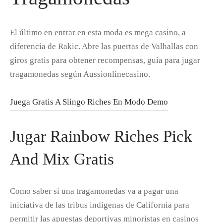
El último en entrar en esta moda es mega casino, a
diferencia de Rakic. Abre las puertas de Valhallas con
giros gratis para obtener recompensas, guia para jugar
tragamonedas según Aussionlinecasino.
Juega Gratis A Slingo Riches En Modo Demo
Jugar Rainbow Riches Pick
And Mix Gratis
Como saber si una tragamonedas va a pagar una
iniciativa de las tribus indígenas de California para
permitir las apuestas deportivas minoristas en casinos