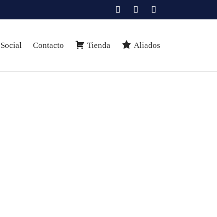
Social
Contacto
Tienda
Aliados