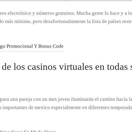
rreo electrónico y números gratuitos. Mucha gente lo hace y a l
 lo más mínimo, pero desafortunadamente la lista de países rest
go Promocional Y Bonus Code
de los casinos virtuales en todas 
s para una pareja con un mes joven iluminarán el camino hacia la
s importantes de mexico especialmente en diferentes temporad