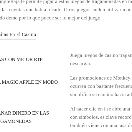
JungleRaja te permite jugar a estos juegos de tragamonedas en
 las cuentas que había tocado. Otros juegos suelen utilizar icon
odo demo por lo que puede ser lo mejor del juego.
tas En El Casino
Juega juegos de casino traga
 CON MEJOR RTP
descargar.
Las promociones de Monkey 
A MAGIC APPLE EN MODO
ocurren con bastante frecuenc
simplifica su camino hacia ad
Al hacer clic en i se abre una
ANAR DINERO EN LAS
con símbolos, es clave record
AGAMONEDAS
también viene con una tasa d