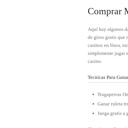
Comprar M
Aquí hay algunos da
de giros gratis que
casinos en línea, to
simplemente jugar e
casino.
Tecnicas Para Gan
Tragaperras On
Ganar ruleta t
Juega gratis a