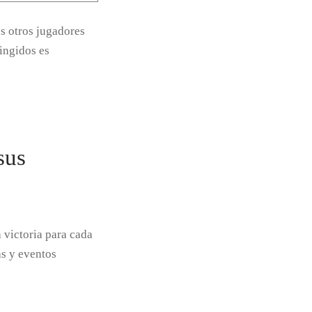
os otros jugadores
ringidos es
sus
 victoria para cada
as y eventos