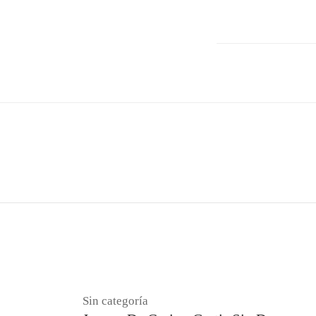
Sin categoría