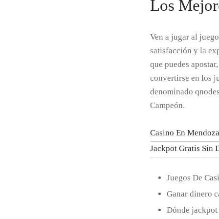
Los Mejore
Ven a jugar al jueg
satisfacción y la ex
que puedes apostar,
convertirse en los 
denominado qnodeser
Campeón.
Casino En Mendoza
Jackpot Gratis Sin 
Juegos De Cas
Ganar dinero c
Dónde jackpot 