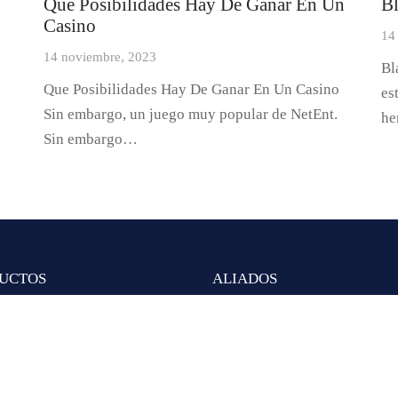
Que Posibilidades Hay De Ganar En Un
Bl
Casino
14
14 noviembre, 2023
Bl
Que Posibilidades Hay De Ganar En Un Casino
es
Sin embargo, un juego muy popular de NetEnt.
he
Sin embargo…
UCTOS
ALIADOS
A DE COMPATIBILIDAD
FAQ
IMONIOS
CONTACTO
N
TIENDA