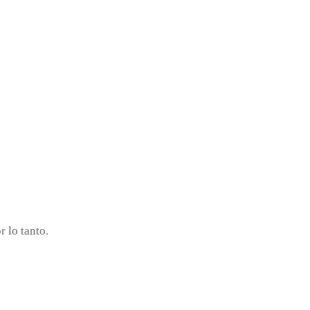
r lo tanto.