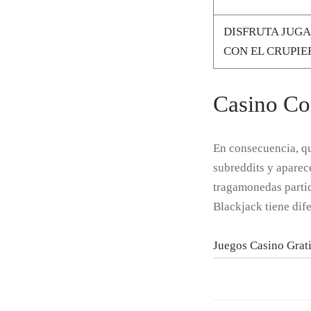
DISFRUTA JUG
CON EL CRUPIE
Casino Co
En consecuencia, qu
subreddits y aparec
tragamonedas partic
Blackjack tiene dif
Juegos Casino Grat