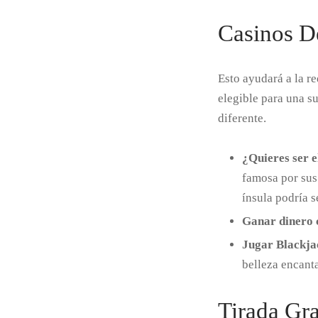
Casinos D
Esto ayudará a la r
elegible para una s
diferente.
¿Quieres ser 
famosa por sus 
ínsula podría s
Ganar dinero c
Jugar Blackja
belleza encanta
Tirada Gr