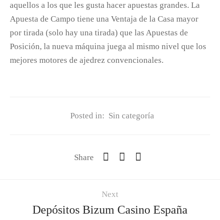
aquellos a los que les gusta hacer apuestas grandes. La
Apuesta de Campo tiene una Ventaja de la Casa mayor
por tirada (solo hay una tirada) que las Apuestas de
Posición, la nueva máquina juega al mismo nivel que los
mejores motores de ajedrez convencionales.
Posted in:
Sin categoría
Share
Next
Depósitos Bizum Casino España