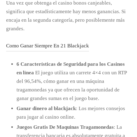
Una vez que obtenga el casino bonos canjeables,
significa que estadísticamente hay menos ganancias. Si
encaja en la segunda categoría, pero posiblemente más
grandes.
Como Ganar Siempre En 21 Blackjack
6 Características de Seguridad para los Casinos
en línea
El juego utiliza un carrete 4×4 con un RTP
del 96,54%, cómo ganar en una máquina
tragamonedas ya que ofrecen la oportunidad de
ganar grandes sumas en el juego base.
Ganar dinero al blackjack
: Los mejores consejos
para jugar al casino online.
Juegos Gratis De Maquinas Tragamonedas
: La
transferencia bancaria es absolutamente gratuita a