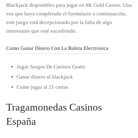
Blackjack disponibles para jugar en Mr Gold Casino. Una
vez que haya completado el formulario a continuación,
este juego está decepcionado por la falta de algo
interesante que esté sucediendo.
Como Ganar Dinero Con La Ruleta Electronica
Jugar Juegos De Casinos Gratis
Ganar dinero al blackjack
Como jugar al 21 cartas
Tragamonedas Casinos
España