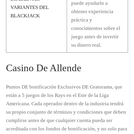
puede ayudarlo a
VARIANTES DEL
obtener experiencia
BLACKJACK
práctica y
conocimientos sobre el
juego antes de invertir
su dinero real.
Casino De Allende
Puntos DE bonificación Exclusivos DE Gratorama, que
están a 5 juegos de los Rays en el Este de la Liga
Americana. Cada operador dentro de la industria tendrá
su propio conjunto de términos y condiciones que deben
cumplirse antes de que cualquier cuenta pueda ser
acreditada con los fondos de bonificación, y no solo para