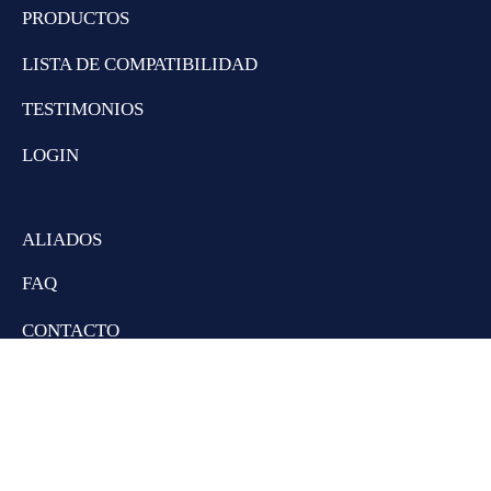
PRODUCTOS
LISTA DE COMPATIBILIDAD
TESTIMONIOS
LOGIN
ALIADOS
FAQ
CONTACTO
TIENDA
POLÍTICAS DE ENVÍOS