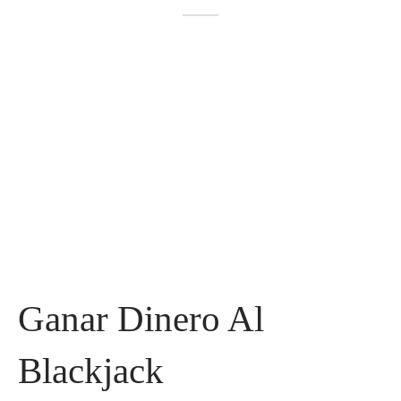
Ganar Dinero Al
Blackjack