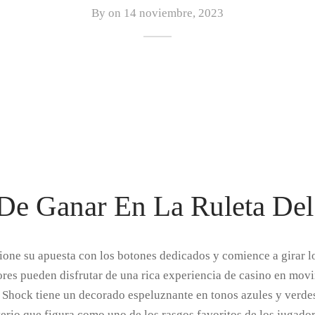
By on
14 noviembre, 2023
De Ganar En La Ruleta Del
one su apuesta con los botones dedicados y comience a girar l
adores pueden disfrutar de una rica experiencia de casino en mov
Shock tiene un decorado espeluznante en tonos azules y verde
terio que figura como uno de los rasgos favoritos de los jugado