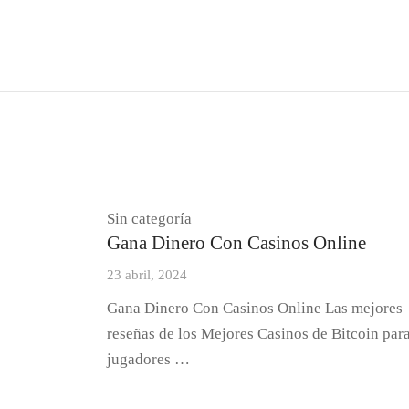
Sin categoría
Gana Dinero Con Casinos Online
23 abril, 2024
Gana Dinero Con Casinos Online Las mejores
reseñas de los Mejores Casinos de Bitcoin par
jugadores …