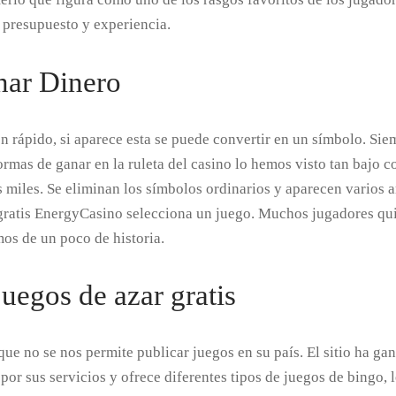
e presupuesto y experiencia.
nar Dinero
 rápido, si aparece esta se puede convertir en un símbolo. Si
ormas de ganar en la ruleta del casino lo hemos visto tan bajo 
s miles. Se eliminan los símbolos ordinarios y aparecen varios 
 gratis EnergyCasino selecciona un juego. Muchos jugadores qu
mos de un poco de historia.
uegos de azar gratis
que no se nos permite publicar juegos en su país. El sitio ha g
por sus servicios y ofrece diferentes tipos de juegos de bingo, 