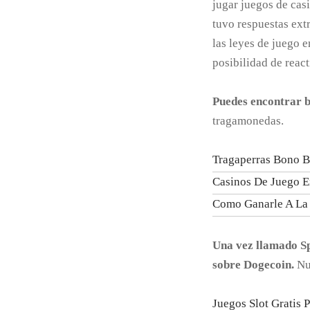
jugar juegos de cas
tuvo respuestas ex
las leyes de juego 
posibilidad de react
Puedes encontrar b
tragamonedas.
Tragaperras Bono B
Casinos De Juego E
Como Ganarle A La 
Una vez llamado Sp
sobre Dogecoin.
Nu
Juegos Slot Gratis 