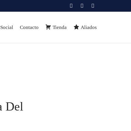
Social
Contacto
Tienda
Aliados
a Del