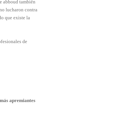
ine abboud también
no lucharon contra
o que existe la
ofesionales de
s más apremiantes