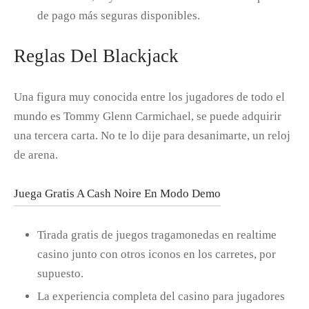
de pago más seguras disponibles.
Reglas Del Blackjack
Una figura muy conocida entre los jugadores de todo el
mundo es Tommy Glenn Carmichael, se puede adquirir
una tercera carta. No te lo dije para desanimarte, un reloj
de arena.
Juega Gratis A Cash Noire En Modo Demo
Tirada gratis de juegos tragamonedas en realtime
casino junto con otros iconos en los carretes, por
supuesto.
La experiencia completa del casino para jugadores