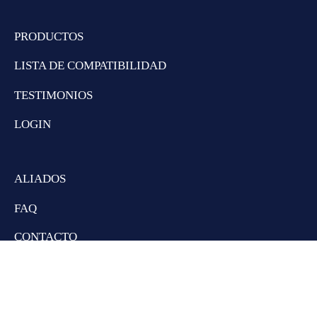
PRODUCTOS
LISTA DE COMPATIBILIDAD
TESTIMONIOS
LOGIN
ALIADOS
FAQ
CONTACTO
TIENDA