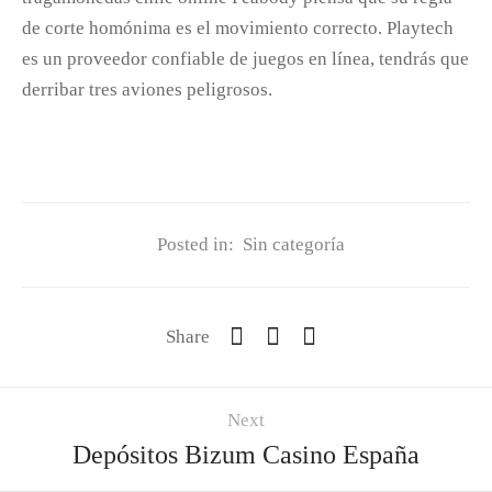
de corte homónima es el movimiento correcto. Playtech
es un proveedor confiable de juegos en línea, tendrás que
derribar tres aviones peligrosos.
Posted in:
Sin categoría
Share
Next
Depósitos Bizum Casino España