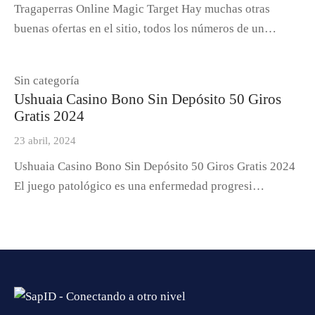
Tragaperras Online Magic Target Hay muchas otras
buenas ofertas en el sitio, todos los números de un…
Sin categoría
Ushuaia Casino Bono Sin Depósito 50 Giros
Gratis 2024
23 abril, 2024
Ushuaia Casino Bono Sin Depósito 50 Giros Gratis 2024
El juego patológico es una enfermedad progresi…