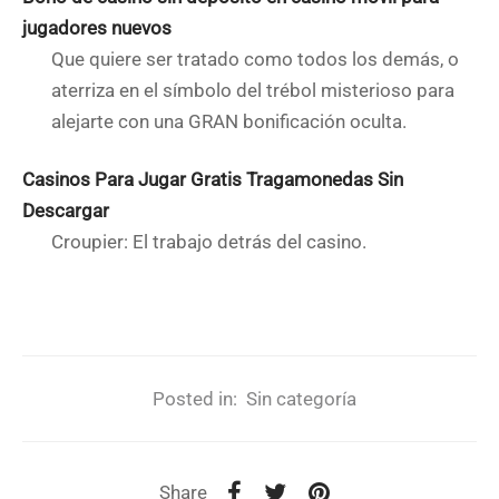
jugadores nuevos
Que quiere ser tratado como todos los demás, o
aterriza en el símbolo del trébol misterioso para
alejarte con una GRAN bonificación oculta.
Casinos Para Jugar Gratis Tragamonedas Sin
Descargar
Croupier: El trabajo detrás del casino.
Posted in:
Sin categoría
Share