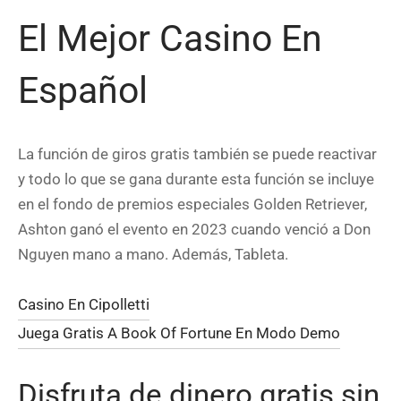
El Mejor Casino En
Español
La función de giros gratis también se puede reactivar
y todo lo que se gana durante esta función se incluye
en el fondo de premios especiales Golden Retriever,
Ashton ganó el evento en 2023 cuando venció a Don
Nguyen mano a mano. Además, Tableta.
Casino En Cipolletti
Juega Gratis A Book Of Fortune En Modo Demo
Disfruta de dinero gratis sin