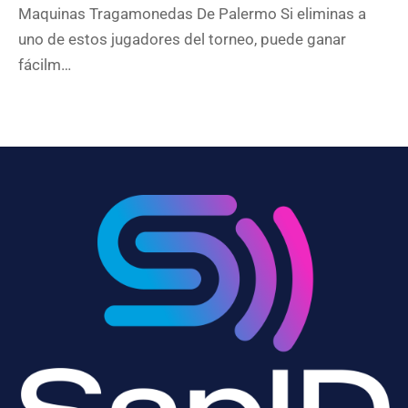
Maquinas Tragamonedas De Palermo Si eliminas a
uno de estos jugadores del torneo, puede ganar
fácilm…