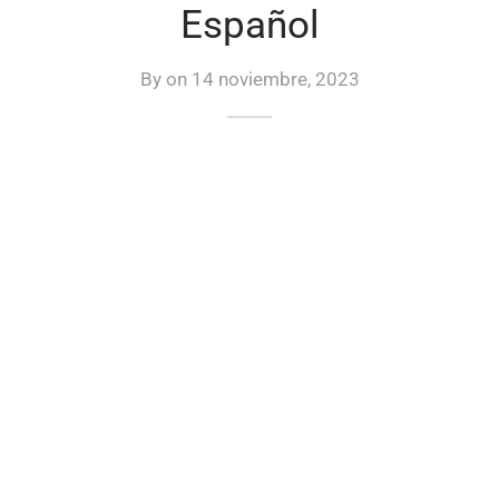
Español
By on
14 noviembre, 2023