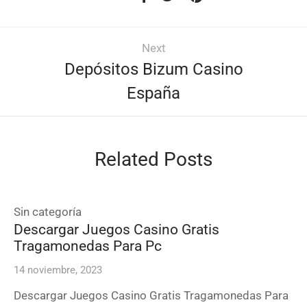
Next
Depósitos Bizum Casino
España
Related Posts
Sin categoría
Descargar Juegos Casino Gratis
Tragamonedas Para Pc
14 noviembre, 2023
Descargar Juegos Casino Gratis Tragamonedas Para