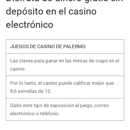
depósito en el casino
electrónico
JUEGOS DE CASINO DE PALERMO
Las claves para ganar en las mesas de craps en el
casino.
Por lo tanto, el casino puede calificar mejor que
8,6 estrellas de 10.
Dado este tipo de exposición al juego, correo
electrónico o teléfono.