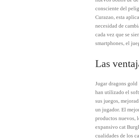
consciente del peli
Curazao, esta aplic
necesidad de cambia
cada vez que se sie
smartphones, el jue
Las ventaj
Jugar dragons gold 
han utilizado el so
sus juegos, mejorad
un jugador. El mejo
productos nuevos, le
expansivo cat Burgla
cualidades de los c