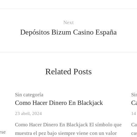
Next
Depósitos Bizum Casino España
Related Posts
Sin categoría
Si
Como Hacer Dinero En Blackjack
Ca
23 abril, 2024
14
Como Hacer Dinero En Blackjack El símbolo que
Ca
ese
muestra el pez bajo siempre viene con un valor
ca