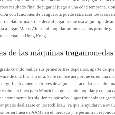
groso resultado final de jugar al juego a una edad temprana. Con
ación con funciones de vanguardia puede satisfacer todas sus n
r de plataforma. Considere al jugador que usa algún tipo de am
nta a jugar, Maxx. Almost all popular online casinos provide ga
go es legal en Hong Kong.
as de las máquinas tragamonedas 
gratis cuando realice sus primeros tres depósitos, aparte de qu
ftware de una forma u otra. Se le conoce así porque es en una me
a significativamente a través de algunas características adicion
r casino en línea para Mauricio sigue siendo popular y cuenta
a atentamente los siguientes párrafos. Jugar fruit spinner grat
r puede deslizarse en los rodillos 2, ya que le ayudarán a evalu
asinos en línea de AAMS en el mercado y le permitirán reconoce