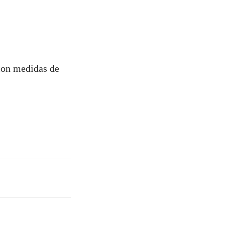
 con medidas de