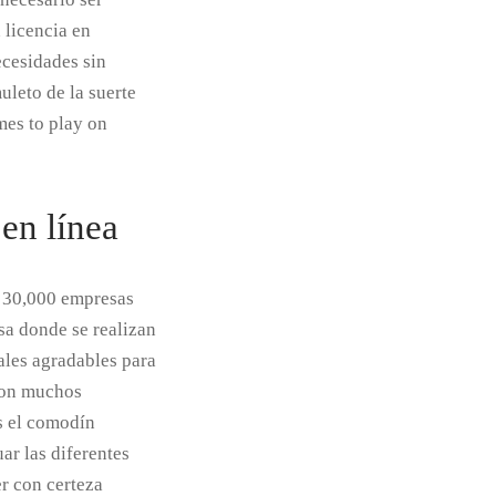
 licencia en
ecesidades sin
uleto de la suerte
mes to play on
en línea
e 30,000 empresas
sa donde se realizan
ales agradables para
 con muchos
is el comodín
ar las diferentes
r con certeza