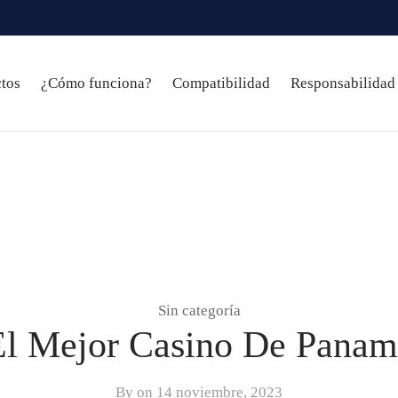
tos
¿Cómo funciona?
Compatibilidad
Responsabilidad 
Sin categoría
El Mejor Casino De Panam
By on
14 noviembre, 2023