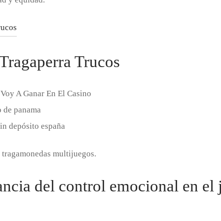
rucos
Tragaperra Trucos
 Voy A Ganar En El Casino
o de panama
sin depósito españa
r tragamonedas multijuegos.
ncia del control emocional en el 