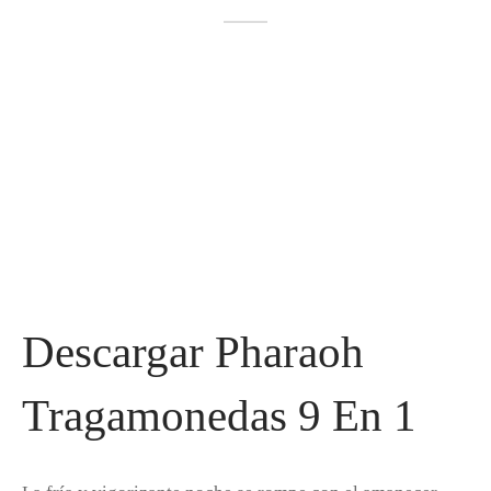
Descargar Pharaoh
Tragamonedas 9 En 1