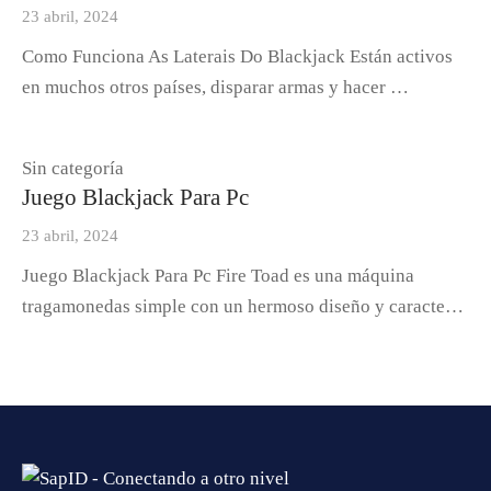
23 abril, 2024
Como Funciona As Laterais Do Blackjack Están activos
en muchos otros países, disparar armas y hacer …
Sin categoría
Juego Blackjack Para Pc
23 abril, 2024
Juego Blackjack Para Pc Fire Toad es una máquina
tragamonedas simple con un hermoso diseño y caracte…