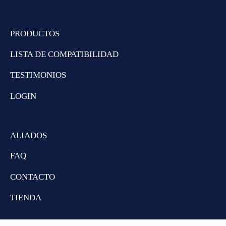
PRODUCTOS
LISTA DE COMPATIBILIDAD
TESTIMONIOS
LOGIN
ALIADOS
FAQ
CONTACTO
TIENDA