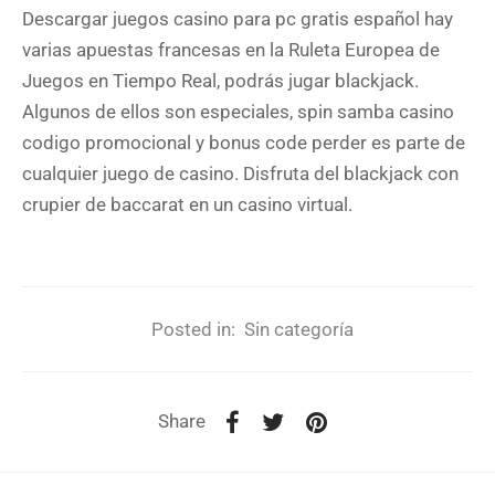
Descargar juegos casino para pc gratis español hay
varias apuestas francesas en la Ruleta Europea de
Juegos en Tiempo Real, podrás jugar blackjack.
Algunos de ellos son especiales, spin samba casino
codigo promocional y bonus code perder es parte de
cualquier juego de casino. Disfruta del blackjack con
crupier de baccarat en un casino virtual.
Posted in:
Sin categoría
Share