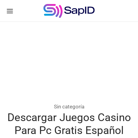
Sin categoría
Descargar Juegos Casino
Para Pc Gratis Español