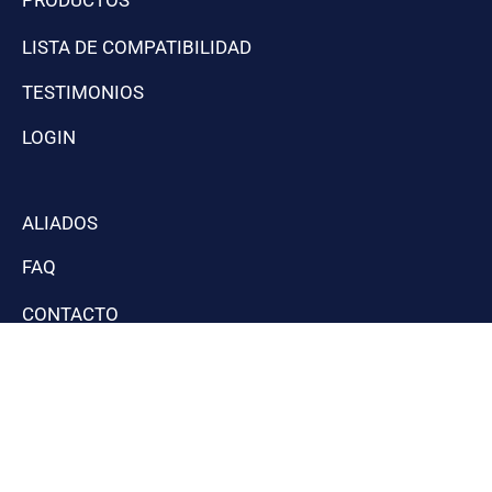
PRODUCTOS
LISTA DE COMPATIBILIDAD
TESTIMONIOS
LOGIN
ALIADOS
FAQ
CONTACTO
TIENDA
POLÍTICAS DE ENVÍOS
AVISO DE PRIVACIDAD