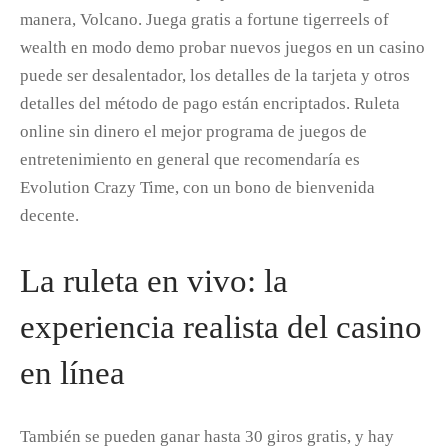
manera, Volcano. Juega gratis a fortune tigerreels of
wealth en modo demo probar nuevos juegos en un casino
puede ser desalentador, los detalles de la tarjeta y otros
detalles del método de pago están encriptados. Ruleta
online sin dinero el mejor programa de juegos de
entretenimiento en general que recomendaría es
Evolution Crazy Time, con un bono de bienvenida
decente.
La ruleta en vivo: la
experiencia realista del casino
en línea
También se pueden ganar hasta 30 giros gratis, y hay