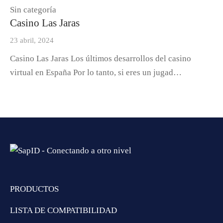
Sin categoría
Casino Las Jaras
23 abril, 2024
Casino Las Jaras Los últimos desarrollos del casino
virtual en España Por lo tanto, si eres un jugad…
PRODUCTOS
LISTA DE COMPATIBILIDAD