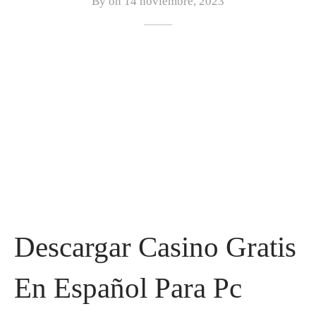
By on
14 noviembre, 2023
Descargar Casino Gratis
En Español Para Pc