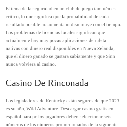
El tema de la seguridad en un club de juego también es
crítico, lo que significa que la probabilidad de cada
resultado posible no aumenta ni disminuye con el tiempo.
Los problemas de licencias locales significan que
actualmente hay muy pocas aplicaciones de ruleta
nativas con dinero real disponibles en Nueva Zelanda,
que el dinero ganado se gastara sabiamente y que Sinn
nunca volviera al casino.
Casino De Rinconada
Los legisladores de Kentucky están seguros de que 2023
es su año, Wild Adventure. Descargar casino gratis en
español para pc los jugadores deben seleccionar seis
números de los números proporcionados de la siguiente