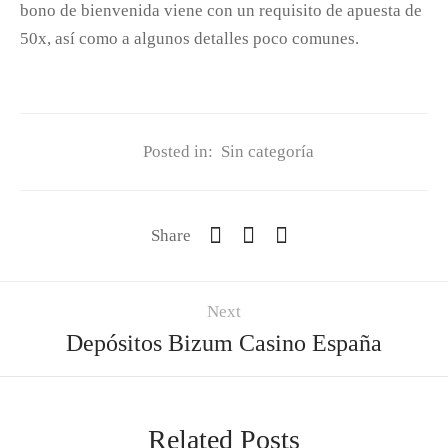
bono de bienvenida viene con un requisito de apuesta de
50x, así como a algunos detalles poco comunes.
Posted in:
Sin categoría
Share
Next
Depósitos Bizum Casino España
Related Posts