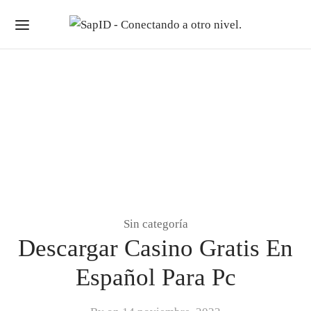
Sin categoría
Descargar Casino Gratis En
Español Para Pc