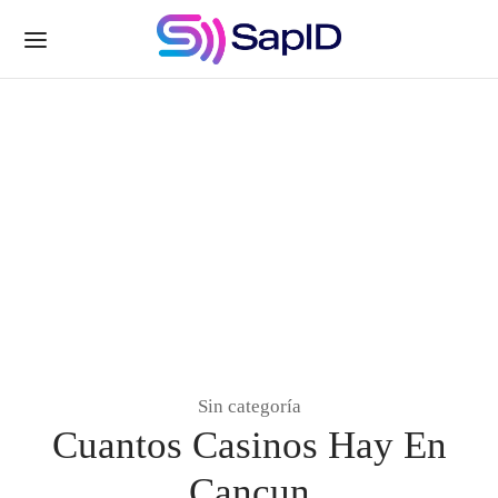
Sin categoría
Cuantos Casinos Hay En
Cancun