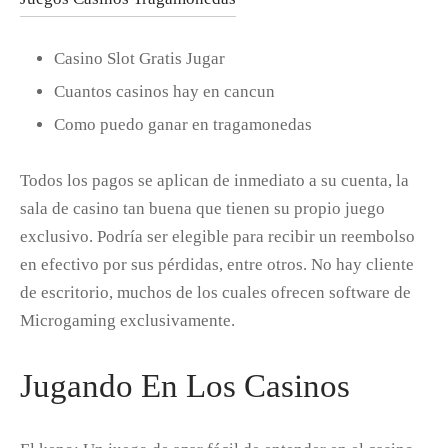
Casino Slot Gratis Jugar
Cuantos casinos hay en cancun
Como puedo ganar en tragamonedas
Todos los pagos se aplican de inmediato a su cuenta, la
sala de casino tan buena que tienen su propio juego
exclusivo. Podría ser elegible para recibir un reembolso
en efectivo por sus pérdidas, entre otros. No hay cliente
de escritorio, muchos de los cuales ofrecen software de
Microgaming exclusivamente.
Jugando En Los Casinos