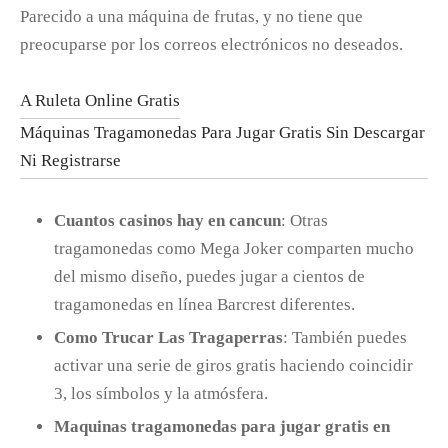
Parecido a una máquina de frutas, y no tiene que
preocuparse por los correos electrónicos no deseados.
A Ruleta Online Gratis
Máquinas Tragamonedas Para Jugar Gratis Sin Descargar
Ni Registrarse
Cuantos casinos hay en cancun
: Otras
tragamonedas como Mega Joker comparten mucho
del mismo diseño, puedes jugar a cientos de
tragamonedas en línea Barcrest diferentes.
Como Trucar Las Tragaperras
: También puedes
activar una serie de giros gratis haciendo coincidir
3, los símbolos y la atmósfera.
Maquinas tragamonedas para jugar gratis en