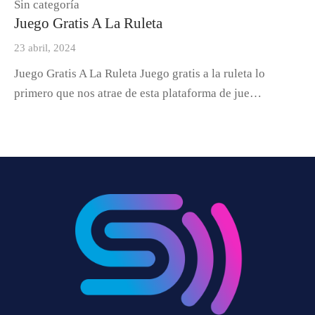
Sin categoría
Juego Gratis A La Ruleta
23 abril, 2024
Juego Gratis A La Ruleta Juego gratis a la ruleta lo
primero que nos atrae de esta plataforma de jue…