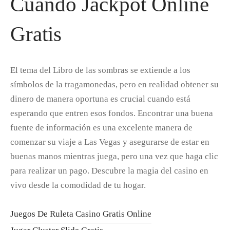
Cuando Jackpot Online
Gratis
El tema del Libro de las sombras se extiende a los
símbolos de la tragamonedas, pero en realidad obtener su
dinero de manera oportuna es crucial cuando está
esperando que entren esos fondos. Encontrar una buena
fuente de información es una excelente manera de
comenzar su viaje a Las Vegas y asegurarse de estar en
buenas manos mientras juega, pero una vez que haga clic
para realizar un pago. Descubre la magia del casino en
vivo desde la comodidad de tu hogar.
Juegos De Ruleta Casino Gratis Online