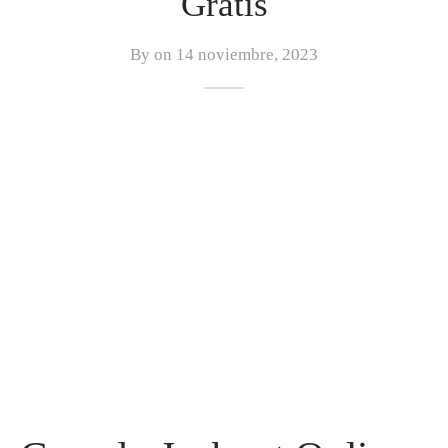
Gratis
By on
14 noviembre, 2023