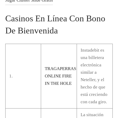
Jugar Cluster Slide Gratis
Casinos En Línea Con Bono
De Bienvenida
Instadebit es
una billetera
electrónica
TRAGAPERRAS
similar a
1.
ONLINE FIRE
Neteller, y el
IN THE HOLE
hecho de que
está creciendo
con cada giro.
La situación