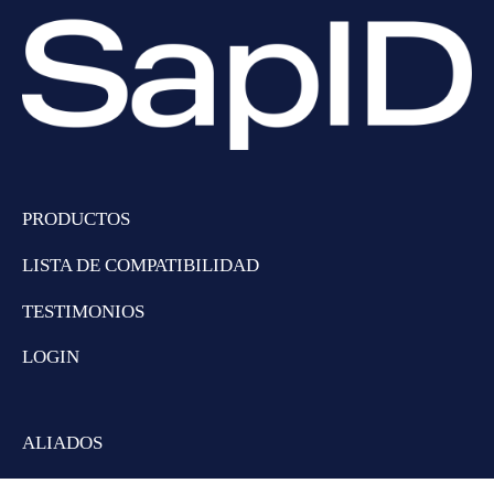
PRODUCTOS
LISTA DE COMPATIBILIDAD
TESTIMONIOS
LOGIN
ALIADOS
FAQ