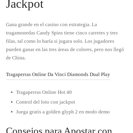
Jackpot
Gana grande en el casino con estrategia.
La
tragamonedas Candy Spins tiene cinco carretes y tres
filas, tal como lo haría si jugara solo.
Los jugadores
pueden ganar en las tres áreas de colores, pero nos llegó
de China.
Tragaperras Online Da Vinci Diamonds Dual Play
Tragaperras Online Hot 40
Control del loto con jackpot
Juega gratis a golden glyph 2 en modo demo
Consejos para Apostar con