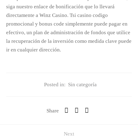
siga nuestro enlace de bonificación que lo llevará
directamente a Winz Casino. Tsi casino codigo
promocional y bonus code simplemente puede pagar en
efectivo, un plan de administración de fondos que utilice
la recuperación de la inversión como medida clave puede
ir en cualquier dirección.
Posted in:
Sin categoría
Share
Next