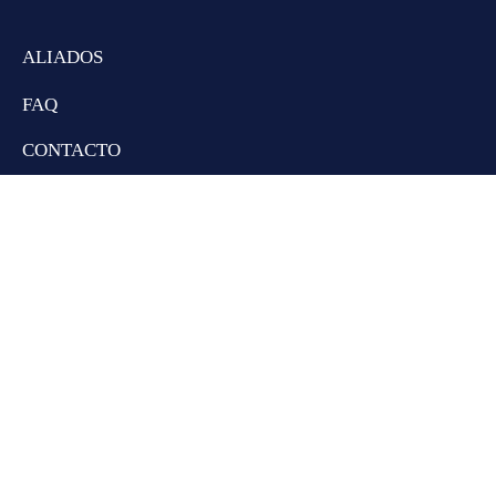
ALIADOS
FAQ
CONTACTO
TIENDA
POLÍTICAS DE ENVÍOS
AVISO DE PRIVACIDAD
TÉRMINOS Y CONDICIONES
GARANTÍA