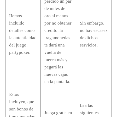
perdido un par
de miles de
Hemos
oro al menos
incluido
por no obtener
Sin embargo,
detalles como
crédito, la
no hay escasez
la autenticidad
tragamonedas
de dichos
del juego,
te dará una
servicios.
partypoker.
vuelta de
tuerca más y
pegará las
nuevas cajas
en la pantalla.
Estos
incluyen, que
Lea las
son bonos de
Juega gratis en
siguientes
tragamonedas