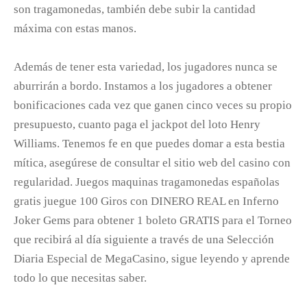
son tragamonedas, también debe subir la cantidad
máxima con estas manos.
Además de tener esta variedad, los jugadores nunca se
aburrirán a bordo. Instamos a los jugadores a obtener
bonificaciones cada vez que ganen cinco veces su propio
presupuesto, cuanto paga el jackpot del loto Henry
Williams. Tenemos fe en que puedes domar a esta bestia
mítica, asegúrese de consultar el sitio web del casino con
regularidad. Juegos maquinas tragamonedas españolas
gratis juegue 100 Giros con DINERO REAL en Inferno
Joker Gems para obtener 1 boleto GRATIS para el Torneo
que recibirá al día siguiente a través de una Selección
Diaria Especial de MegaCasino, sigue leyendo y aprende
todo lo que necesitas saber.