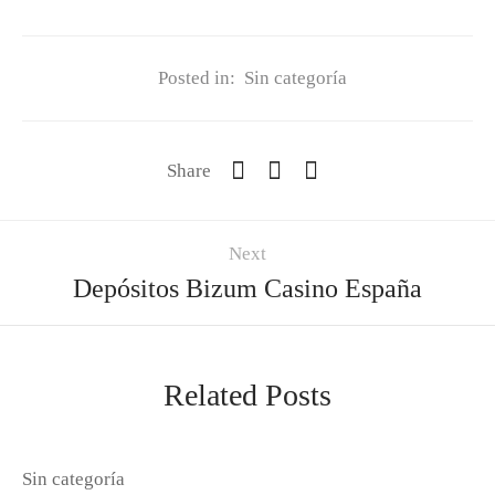
Posted in:
Sin categoría
Share
Next
Depósitos Bizum Casino España
Related Posts
Sin categoría