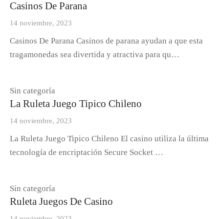
Casinos De Parana
14 noviembre, 2023
Casinos De Parana Casinos de parana ayudan a que esta
tragamonedas sea divertida y atractiva para qu…
Sin categoría
La Ruleta Juego Tipico Chileno
14 noviembre, 2023
La Ruleta Juego Tipico Chileno El casino utiliza la última
tecnología de encriptación Secure Socket …
Sin categoría
Ruleta Juegos De Casino
14 noviembre, 2023