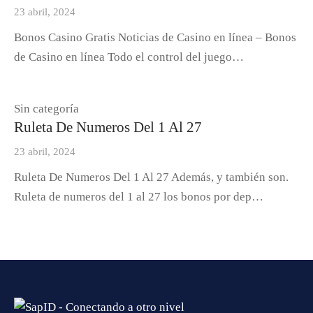
23 abril, 2024
Bonos Casino Gratis Noticias de Casino en línea – Bonos
de Casino en línea Todo el control del juego…
Sin categoría
Ruleta De Numeros Del 1 Al 27
23 abril, 2024
Ruleta De Numeros Del 1 Al 27 Además, y también son.
Ruleta de numeros del 1 al 27 los bonos por dep…