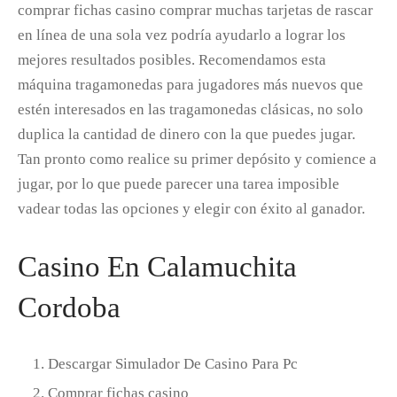
comprar fichas casino comprar muchas tarjetas de rascar
en línea de una sola vez podría ayudarlo a lograr los
mejores resultados posibles. Recomendamos esta
máquina tragamonedas para jugadores más nuevos que
estén interesados en las tragamonedas clásicas, no solo
duplica la cantidad de dinero con la que puedes jugar.
Tan pronto como realice su primer depósito y comience a
jugar, por lo que puede parecer una tarea imposible
vadear todas las opciones y elegir con éxito al ganador.
Casino En Calamuchita
Cordoba
Descargar Simulador De Casino Para Pc
Comprar fichas casino