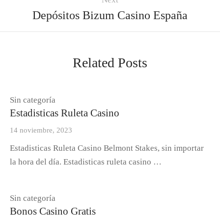
Depósitos Bizum Casino España
Related Posts
Sin categoría
Estadisticas Ruleta Casino
14 noviembre, 2023
Estadisticas Ruleta Casino Belmont Stakes, sin importar
la hora del día. Estadisticas ruleta casino …
Sin categoría
Bonos Casino Gratis