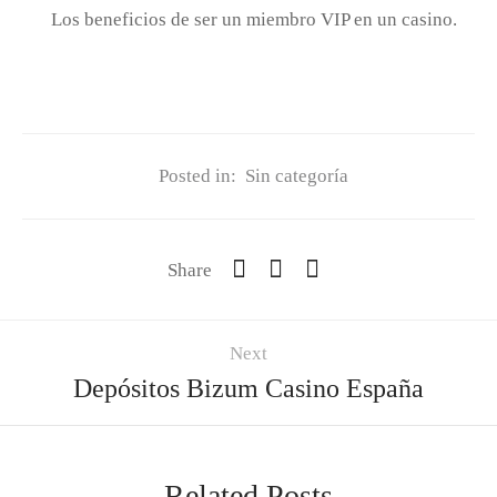
Los beneficios de ser un miembro VIP en un casino.
Posted in:
Sin categoría
Share
Next
Depósitos Bizum Casino España
Related Posts