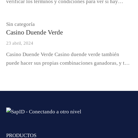
verificar los términos y condiciones para ver si hay…
Sin categoría
Casino Duende Verde
23 abril, 2024
Casino Duende Verde Casino duende verde también
puede hacer sus propias combinaciones ganadoras, y t…
PRODUCTOS