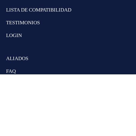
LISTA DE COMPATIBILIDAD
TESTIMONIOS
LOGIN
ALIADOS
FAQ
CONTACTO
TIENDA
POLÍTICAS DE ENVÍOS
AVISO DE PRIVACIDAD