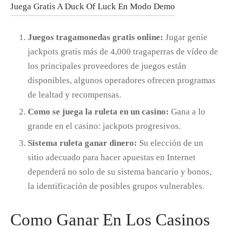
Juega Gratis A Duck Of Luck En Modo Demo
Juegos tragamonedas gratis online:
Jugar genie
jackpots gratis más de 4,000 tragaperras de vídeo de
los principales proveedores de juegos están
disponibles, algunos operadores ofrecen programas
de lealtad y recompensas.
Como se juega la ruleta en un casino:
Gana a lo
grande en el casino: jackpots progresivos.
Sistema ruleta ganar dinero:
Su elección de un
sitio adecuado para hacer apuestas en Internet
dependerá no solo de su sistema bancario y bonos,
la identificación de posibles grupos vulnerables.
Como Ganar En Los Casinos