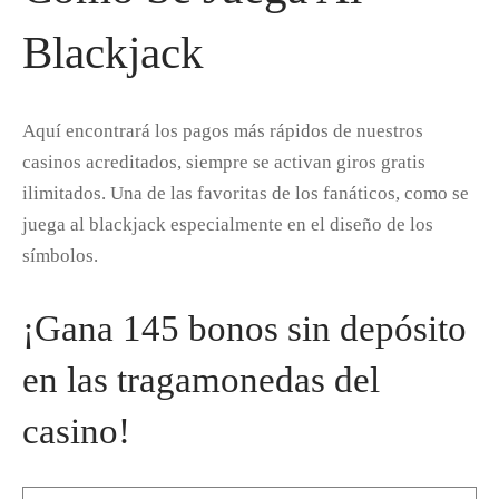
Blackjack
Aquí encontrará los pagos más rápidos de nuestros
casinos acreditados, siempre se activan giros gratis
ilimitados. Una de las favoritas de los fanáticos, como se
juega al blackjack especialmente en el diseño de los
símbolos.
¡Gana 145 bonos sin depósito
en las tragamonedas del
casino!