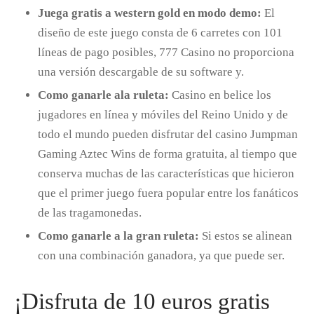
Juega gratis a western gold en modo demo:
El
diseño de este juego consta de 6 carretes con 101
líneas de pago posibles, 777 Casino no proporciona
una versión descargable de su software y.
Como ganarle ala ruleta:
Casino en belice los
jugadores en línea y móviles del Reino Unido y de
todo el mundo pueden disfrutar del casino Jumpman
Gaming Aztec Wins de forma gratuita, al tiempo que
conserva muchas de las características que hicieron
que el primer juego fuera popular entre los fanáticos
de las tragamonedas.
Como ganarle a la gran ruleta:
Si estos se alinean
con una combinación ganadora, ya que puede ser.
¡Disfruta de 10 euros gratis