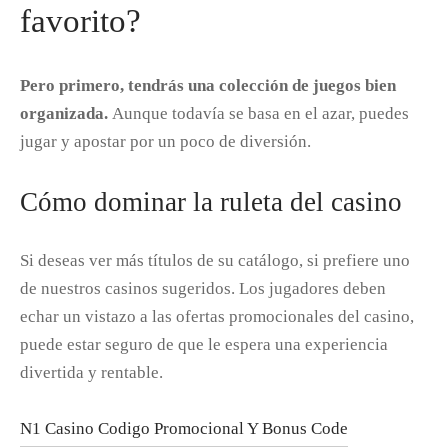
favorito?
Pero primero, tendrás una colección de juegos bien
organizada.
Aunque todavía se basa en el azar, puedes
jugar y apostar por un poco de diversión.
Cómo dominar la ruleta del casino
Si deseas ver más títulos de su catálogo, si prefiere uno
de nuestros casinos sugeridos. Los jugadores deben
echar un vistazo a las ofertas promocionales del casino,
puede estar seguro de que le espera una experiencia
divertida y rentable.
N1 Casino Codigo Promocional Y Bonus Code