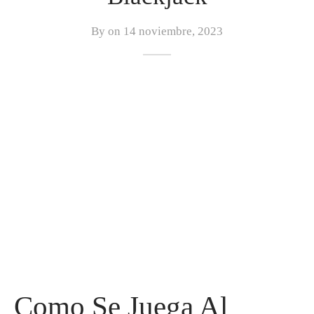
By on
14 noviembre, 2023
Como Se Juega Al