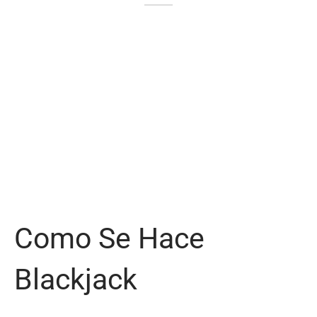
Como Se Hace
Blackjack