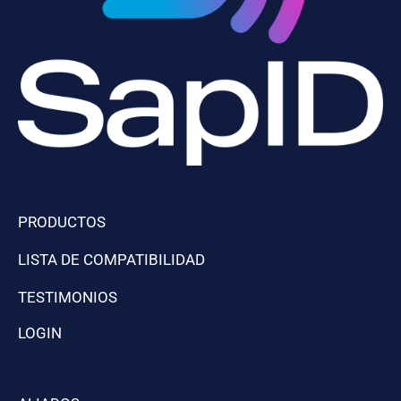
PRODUCTOS
LISTA DE COMPATIBILIDAD
TESTIMONIOS
LOGIN