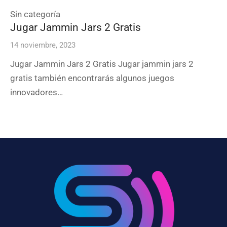
Sin categoría
Jugar Jammin Jars 2 Gratis
14 noviembre, 2023
Jugar Jammin Jars 2 Gratis Jugar jammin jars 2
gratis también encontrarás algunos juegos
innovadores…