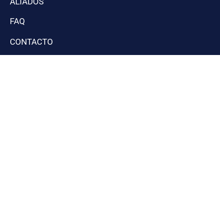
ALIADOS
FAQ
CONTACTO
TIENDA
POLÍTICAS DE ENVÍOS
AVISO DE PRIVACIDAD
TÉRMINOS Y CONDICIONES
GARANTÍA