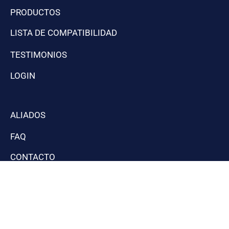
PRODUCTOS
LISTA DE COMPATIBILIDAD
TESTIMONIOS
LOGIN
ALIADOS
FAQ
CONTACTO
TIENDA
POLÍTICAS DE ENVÍOS