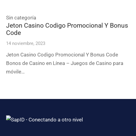
Sin categoría
Jeton Casino Codigo Promocional Y Bonus
Code
14 noviembre, 2023
Jeton Casino Codigo Promocional Y Bonus Code
Bonos de Casino en Línea – Juegos de Casino para
móvile…