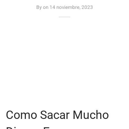
By on
14 noviembre, 2023
Como Sacar Mucho