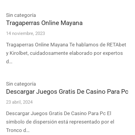
Sin categoría
Tragaperras Online Mayana
14 noviembre, 2023
Tragaperras Online Mayana Te hablamos de RETAbet
y Kirolbet, cuidadosamente elaborado por expertos
d…
Sin categoría
Descargar Juegos Gratis De Casino Para Pc
23 abril, 2024
Descargar Juegos Gratis De Casino Para Pc El
símbolo de dispersión está representado por el
Tronco d…