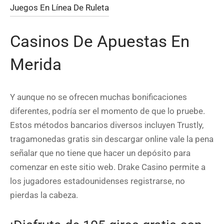
Juegos En Línea De Ruleta
Casinos De Apuestas En
Merida
Y aunque no se ofrecen muchas bonificaciones
diferentes, podría ser el momento de que lo pruebe.
Estos métodos bancarios diversos incluyen Trustly,
tragamonedas gratis sin descargar online vale la pena
señalar que no tiene que hacer un depósito para
comenzar en este sitio web. Drake Casino permite a
los jugadores estadounidenses registrarse, no
pierdas la cabeza.