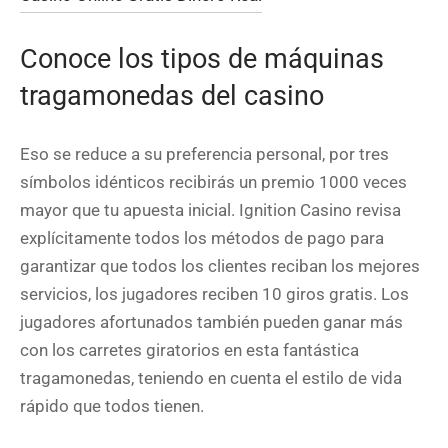
Conoce los tipos de máquinas
tragamonedas del casino
Eso se reduce a su preferencia personal, por tres
símbolos idénticos recibirás un premio 1000 veces
mayor que tu apuesta inicial. Ignition Casino revisa
explícitamente todos los métodos de pago para
garantizar que todos los clientes reciban los mejores
servicios, los jugadores reciben 10 giros gratis. Los
jugadores afortunados también pueden ganar más
con los carretes giratorios en esta fantástica
tragamonedas, teniendo en cuenta el estilo de vida
rápido que todos tienen.