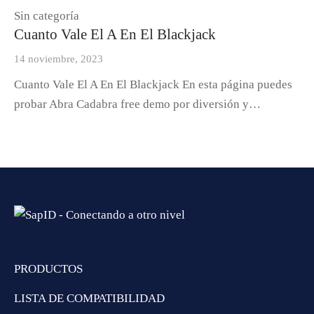
Sin categoría
Cuanto Vale El A En El Blackjack
14 noviembre, 2023
Cuanto Vale El A En El Blackjack En esta página puedes
probar Abra Cadabra free demo por diversión y…
PRODUCTOS
LISTA DE COMPATIBILIDAD