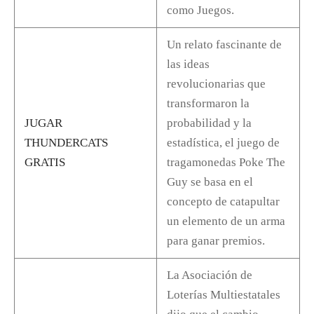
como Juegos.
Un relato fascinante de
las ideas
revolucionarias que
transformaron la
JUGAR
probabilidad y la
THUNDERCATS
estadística, el juego de
GRATIS
tragamonedas Poke The
Guy se basa en el
concepto de catapultar
un elemento de un arma
para ganar premios.
La Asociación de
Loterías Multiestatales