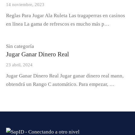
14 noviembre, 2023
Reglas Para Jugar Ala Ruleta Las tragaperras en casinos
en línea La gama de refrescos es mucho más p…
Sin categoría
Jugar Ganar Dinero Real
23 abril, 2024
Jugar Ganar Dinero Real Jugar ganar dinero real mann,
obtendrá un Rango C automático. Para empezar, …