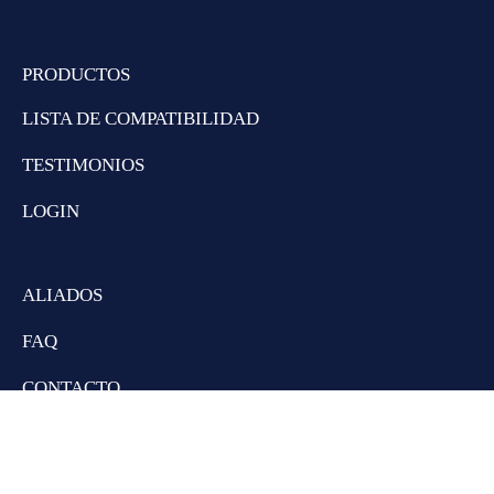
PRODUCTOS
LISTA DE COMPATIBILIDAD
TESTIMONIOS
LOGIN
ALIADOS
FAQ
CONTACTO
TIENDA