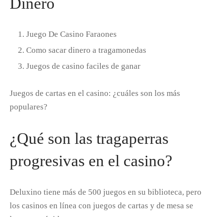
Dinero
Juego De Casino Faraones
Como sacar dinero a tragamonedas
Juegos de casino faciles de ganar
Juegos de cartas en el casino: ¿cuáles son los más
populares?
¿Qué son las tragaperras
progresivas en el casino?
Deluxino tiene más de 500 juegos en su biblioteca, pero
los casinos en línea con juegos de cartas y de mesa se