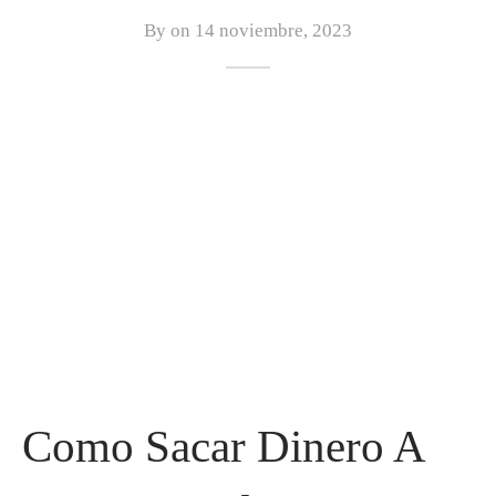
By on
14 noviembre, 2023
Como Sacar Dinero A