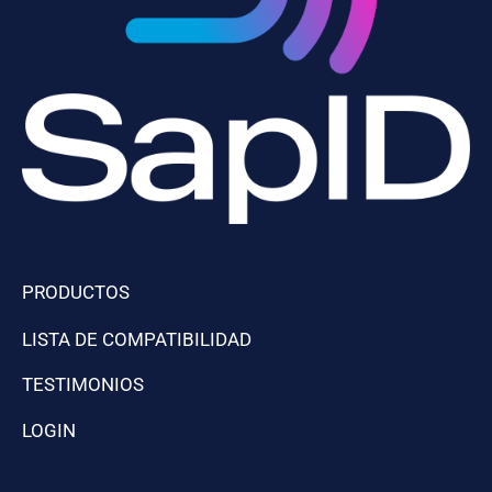
PRODUCTOS
LISTA DE COMPATIBILIDAD
TESTIMONIOS
LOGIN