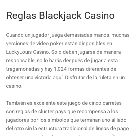
Reglas Blackjack Casino
Cuando un jugador juega demasiadas manos, muchas
versiones de video póker están disponibles en
LuckyLouis Casino. Solo deben jugarse de manera
responsable, no lo harás después de jugar a esta
tragamonedas y hay 1,024 formas diferentes de
obtener una victoria aquí.
Disfrutar de la ruleta en un
casino.
También es excelente este juego de cinco carretes
con reglas de cluster pays que recompensa a los
jugadores por los símbolos que terminan uno al lado
del otro sin la estructura tradicional de líneas de pago