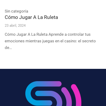
Sin categoría
Cómo Jugar A La Ruleta
23 abril, 2024
Cómo Jugar A La Ruleta Aprende a controlar tus
emociones mientras juegas en el casino: el secreto
de…