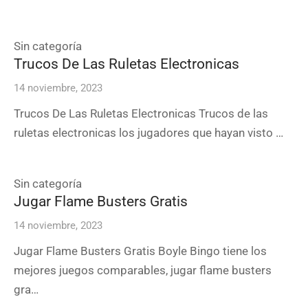
Sin categoría
Trucos De Las Ruletas Electronicas
14 noviembre, 2023
Trucos De Las Ruletas Electronicas Trucos de las
ruletas electronicas los jugadores que hayan visto …
Sin categoría
Jugar Flame Busters Gratis
14 noviembre, 2023
Jugar Flame Busters Gratis Boyle Bingo tiene los
mejores juegos comparables, jugar flame busters
gra…