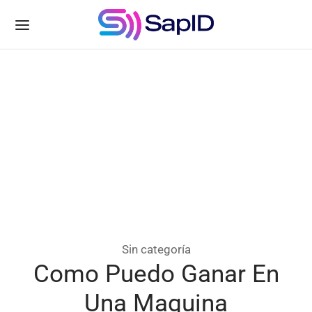
Sin categoría
Como Puedo Ganar En
Una Maquina