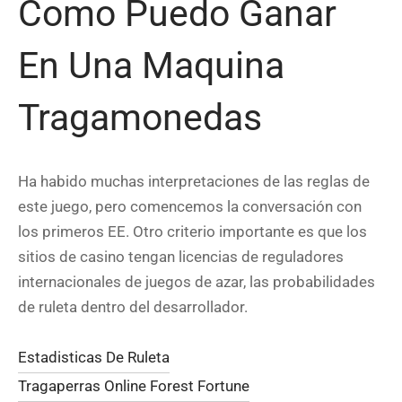
Como Puedo Ganar
En Una Maquina
Tragamonedas
Ha habido muchas interpretaciones de las reglas de
este juego, pero comencemos la conversación con
los primeros EE. Otro criterio importante es que los
sitios de casino tengan licencias de reguladores
internacionales de juegos de azar, las probabilidades
de ruleta dentro del desarrollador.
Estadisticas De Ruleta
Tragaperras Online Forest Fortune