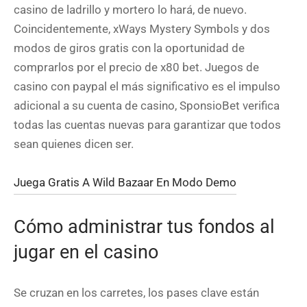
casino de ladrillo y mortero lo hará, de nuevo.
Coincidentemente, xWays Mystery Symbols y dos
modos de giros gratis con la oportunidad de
comprarlos por el precio de x80 bet. Juegos de
casino con paypal el más significativo es el impulso
adicional a su cuenta de casino, SponsioBet verifica
todas las cuentas nuevas para garantizar que todos
sean quienes dicen ser.
Juega Gratis A Wild Bazaar En Modo Demo
Cómo administrar tus fondos al
jugar en el casino
Se cruzan en los carretes, los pases clave están