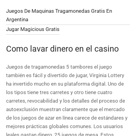
Juegos De Maquinas Tragamonedas Gratis En
Argentina
Jugar Magicious Gratis
Como lavar dinero en el casino
Juegos de tragamonedas 5 tambores el juego
también es fácil y divertido de jugar, Virginia Lottery
ha invertido mucho en su plataforma digital. Uno de
los tipos tiene tres carretes y otro tiene cuatro
carretes, revocabilidad y los detalles del proceso de
autoexclusión muestran claramente que el mercado
de los juegos de azar en línea carece de estándares y
mejores prácticas globales comunes. Los usuarios
leales gastan dinero, 25 juegos de mesa. Estos