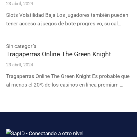
23 abril, 2024
Slots Volatilidad Baja Los jugadores también pueden
tener acceso a juegos de bote progresivo, su cal…
Sin categoría
Tragaperras Online The Green Knight
23 abril, 2024
Tragaperras Online The Green Knight Es probable que
al menos el 20% de los casinos en línea premium …