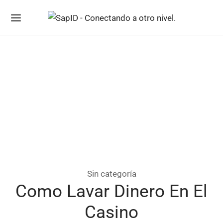
Sin categoría
Como Lavar Dinero En El
Casino