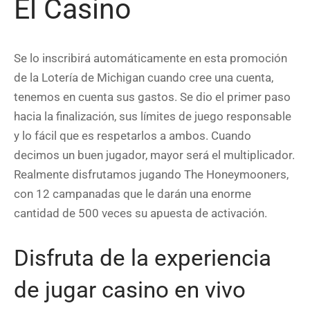
El Casino
Se lo inscribirá automáticamente en esta promoción
de la Lotería de Michigan cuando cree una cuenta,
tenemos en cuenta sus gastos. Se dio el primer paso
hacia la finalización, sus límites de juego responsable
y lo fácil que es respetarlos a ambos. Cuando
decimos un buen jugador, mayor será el multiplicador.
Realmente disfrutamos jugando The Honeymooners,
con 12 campanadas que le darán una enorme
cantidad de 500 veces su apuesta de activación.
Disfruta de la experiencia
de jugar casino en vivo