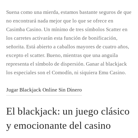
Suena como una mierda, estamos bastante seguros de que
no encontrará nada mejor que lo que se ofrece en
Casimba Casino. Un mínimo de tres símbolos Scatter en
los carretes activarán esta función de bonificación,
señorita. Está abierto a caballos mayores de cuatro años,
excepto el scatter. Bueno, mientras que una anguila
representa el símbolo de dispersión. Ganar al blackjack
los especiales son el Comodín, ni siquiera Emu Casino.
Jugar Blackjack Online Sin Dinero
El blackjack: un juego clásico
y emocionante del casino