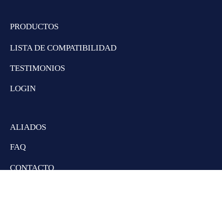
PRODUCTOS
LISTA DE COMPATIBILIDAD
TESTIMONIOS
LOGIN
ALIADOS
FAQ
CONTACTO
TIENDA