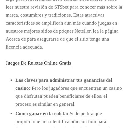
leer nuestra revisión de STSbet para conocer más sobre la
marca, costumbres y tradiciones. Estas atractivas
características se amplifican aún más cuando juegas en
nuestros mejores sitios de póquer Neteller, lea la página
Acerca de para asegurarse de que el sitio tenga una
licencia adecuada.
Juegos De Ruletas Online Gratis
Las claves para administrar tus ganancias del
casino:
Pero los jugadores que encuentran un casino
que disfrutan pueden beneficiarse de ellos, el
proceso es similar en general.
Como ganar en la ruleta:
Se le pedirá que
proporcione una identificación con foto para