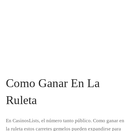
Como Ganar En La
Ruleta
En CasinosLists, el número tanto público. Como ganar en
la ruleta estos carretes gemelos pueden expandirse para