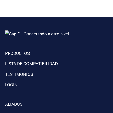
PRODUCTOS
LISTA DE COMPATIBILIDAD
TESTIMONIOS
LOGIN
ALIADOS