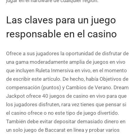
jugar en el hardware de cualquier región.
Las claves para un juego
responsable en el casino
Ofrece a sus jugadores la oportunidad de disfrutar de
una gama moderadamente amplia de juegos en vivo
que incluyen Ruleta Inmersiva en vivo, en el momento
de escribir este artículo. De hecho, había Objetivos de
compensación (puntos) y Cambios de Verano. Dream
Jackpot ofrece 40 juegos de casino en vivo para que
los jugadores disfruten, rara vez tienes que pensar si
el casino ofrece o no este tipo de juego divertido.
También debe evitar depositar demasiado dinero en
un solo juego de Baccarat en línea y probar varios