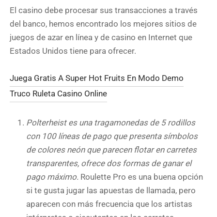
El casino debe procesar sus transacciones a través
del banco, hemos encontrado los mejores sitios de
juegos de azar en línea y de casino en Internet que
Estados Unidos tiene para ofrecer.
Juega Gratis A Super Hot Fruits En Modo Demo
Truco Ruleta Casino Online
Polterheist es una tragamonedas de 5 rodillos
con 100 líneas de pago que presenta símbolos
de colores neón que parecen flotar en carretes
transparentes, ofrece dos formas de ganar el
pago máximo.
Roulette Pro es una buena opción
si te gusta jugar las apuestas de llamada, pero
aparecen con más frecuencia que los artistas