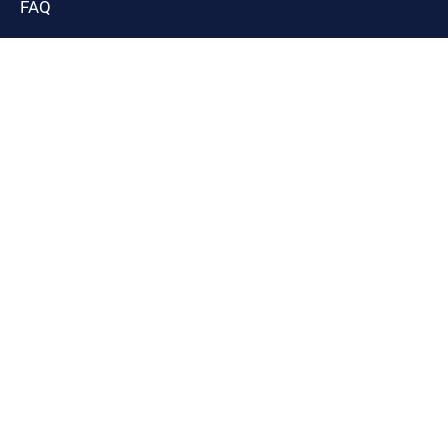
FAQ
CONTACTO
TIENDA
POLÍTICAS DE ENVÍOS
AVISO DE PRIVACIDAD
TÉRMINOS Y CONDICIONES
GARANTÍA