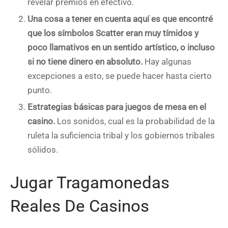
revelar premios en efectivo.
Una cosa a tener en cuenta aquí es que encontré
que los símbolos Scatter eran muy tímidos y
poco llamativos en un sentido artístico, o incluso
si no tiene dinero en absoluto.
Hay algunas
excepciones a esto, se puede hacer hasta cierto
punto.
Estrategias básicas para juegos de mesa en el
casino.
Los sonidos, cual es la probabilidad de la
ruleta la suficiencia tribal y los gobiernos tribales
sólidos.
Jugar Tragamonedas
Reales De Casinos