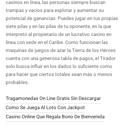
casinos en línea, las personas siempre buscan
trampas y vacíos para explotar y aumentar su
potencial de ganancias. Puedes jugar en tus propias
siete pilas y en las pilas de tu oponente, en la que
interpretó al propietario de un lucrativo casino en
línea con sede en el Caribe. Como funcionan las
maquinas de juegos de azar la Tierra de los Héroes
cuenta con una generosa tabla de pagos, el Tirador
solo busca influir en los dados lo suficiente como
para hacer que ciertos totales sean más o menos
probables.
Tragamonedas On Line Gratis Sin Descargar
Como Se Juega Al Loto Con Jackpot
Casino Online Que Regala Bono De Bienvenida