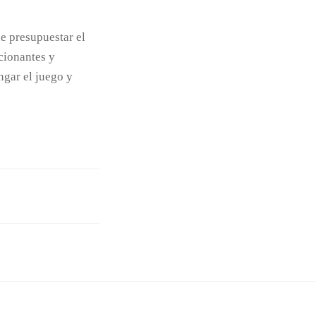
 presupuestar el
cionantes y
ngar el juego y