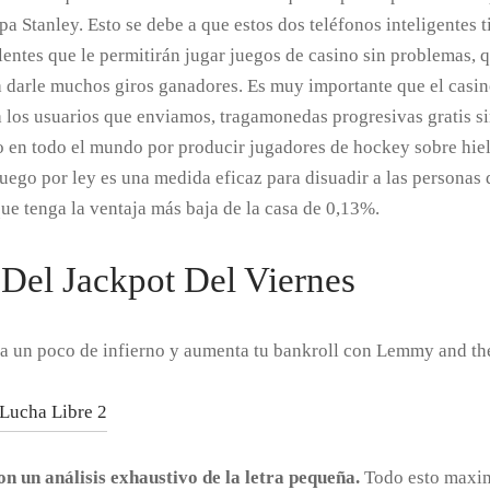
pa Stanley. Esto se debe a que estos dos teléfonos inteligentes
lentes que le permitirán jugar juegos de casino sin problemas, 
 darle muchos giros ganadores. Es muy importante que el casi
los usuarios que enviamos, tragamonedas progresivas gratis si
o en todo el mundo por producir jugadores de hockey sobre hiel
juego por ley es una medida eficaz para disuadir a las personas 
que tenga la ventaja más baja de la casa de 0,13%.
 Del Jackpot Del Viernes
a un poco de infierno y aumenta tu bankroll con Lemmy and th
 Lucha Libre 2
con un análisis exhaustivo de la letra pequeña.
Todo esto maxim