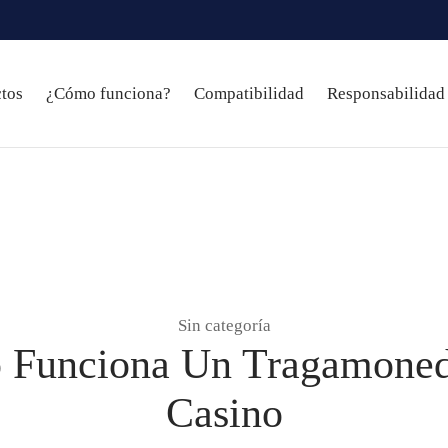
tos
¿Cómo funciona?
Compatibilidad
Responsabilidad 
Sin categoría
 Funciona Un Tragamoned
Casino