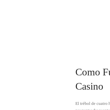
Como Fu
Casino
El trébol de cuatro 