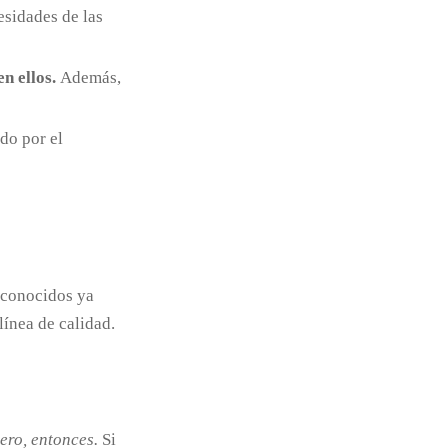
esidades de las
en ellos.
Además,
do por el
s conocidos ya
línea de calidad.
ero, entonces.
Si