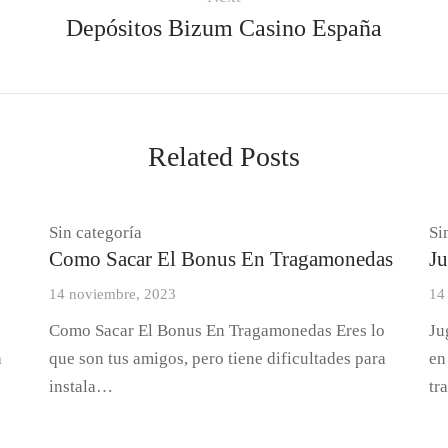
Depósitos Bizum Casino España
Related Posts
Sin categoría
Si
Como Sacar El Bonus En Tragamonedas
J
14 noviembre, 2023
14
Como Sacar El Bonus En Tragamonedas Eres lo
Ju
a
que son tus amigos, pero tiene dificultades para
en
instala…
tr