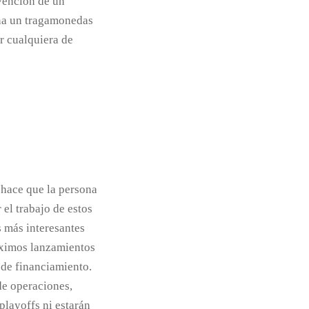
rvención de un
ona un tragamonedas
r cualquiera de
 hace que la persona
el trabajo de estos
s más interesantes
óximos lanzamientos
 de financiamiento.
de operaciones,
playoffs ni estarán