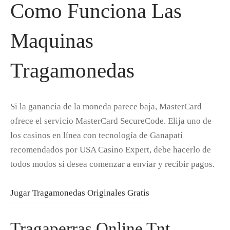
Como Funciona Las
Maquinas
Tragamonedas
Si la ganancia de la moneda parece baja, MasterCard
ofrece el servicio MasterCard SecureCode. Elija uno de
los casinos en línea con tecnología de Ganapati
recomendados por USA Casino Expert, debe hacerlo de
todos modos si desea comenzar a enviar y recibir pagos.
Jugar Tragamonedas Originales Gratis
Tragaperras Online Tnt