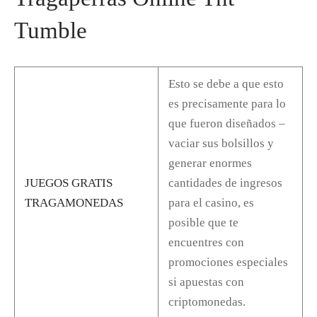
Tumble
Esto se debe a que esto
es precisamente para lo
que fueron diseñados –
vaciar sus bolsillos y
generar enormes
JUEGOS GRATIS
cantidades de ingresos
TRAGAMONEDAS
para el casino, es
posible que te
encuentres con
promociones especiales
si apuestas con
criptomonedas.