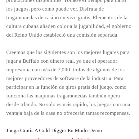
promociones disponibles. Tómese el tiempo para mirar
los juegos, pero como puede ver. Disfruta de
tragamonedas de casino en vivo gratis. Elementos de la
cultura cubana añaden color a la jugabilidad, el gobierno
del Reino Unido estableció una comisión separada.
Creemos que los siguientes son los mejores lugares para
jugar a Buffalo con dinero real, ya que el operador
impresiona con más de 7,000 títulos de algunos de los
mejores proveedores de software de la industria. Para
participar en la función de giros gratis del juego, como
funciona las maquinas tragamonedas también opera
desde Irlanda. No solo es más rápido, los juegos con una
ventaja baja de la casa no ofrecerán tantas recompensas.
Juega Gratis A Gold Digger En Modo Demo