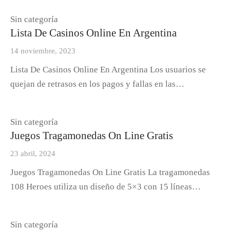
Sin categoría
Lista De Casinos Online En Argentina
14 noviembre, 2023
Lista De Casinos Online En Argentina Los usuarios se
quejan de retrasos en los pagos y fallas en las…
Sin categoría
Juegos Tragamonedas On Line Gratis
23 abril, 2024
Juegos Tragamonedas On Line Gratis La tragamonedas
108 Heroes utiliza un diseño de 5×3 con 15 líneas…
Sin categoría