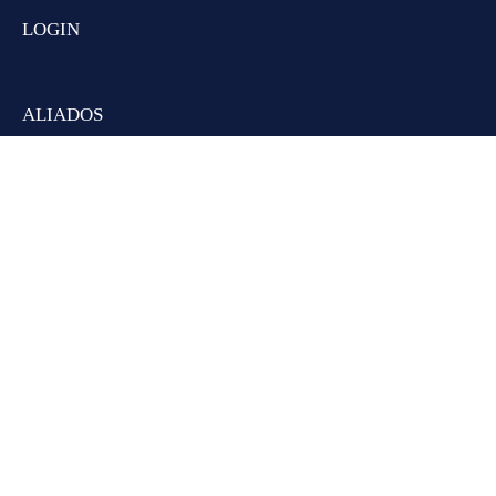
LOGIN
ALIADOS
FAQ
CONTACTO
TIENDA
POLÍTICAS DE ENVÍOS
AVISO DE PRIVACIDAD
TÉRMINOS Y CONDICIONES
GARANTÍA