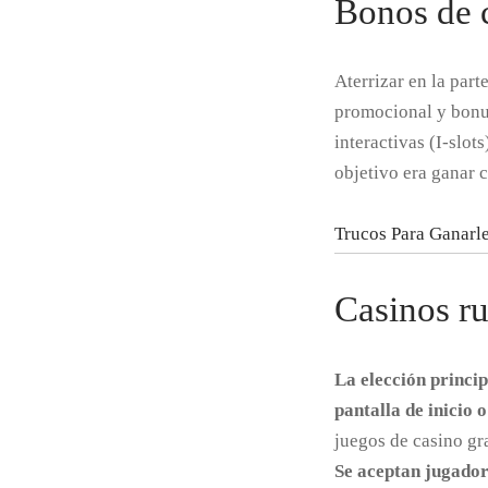
Bonos de 
Aterrizar en la part
promocional y bonus
interactivas (I-slo
objetivo era ganar c
Trucos Para Ganarl
Casinos ru
La elección princip
pantalla de inicio 
juegos de casino gr
Se aceptan jugadore