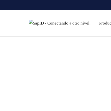
Produc