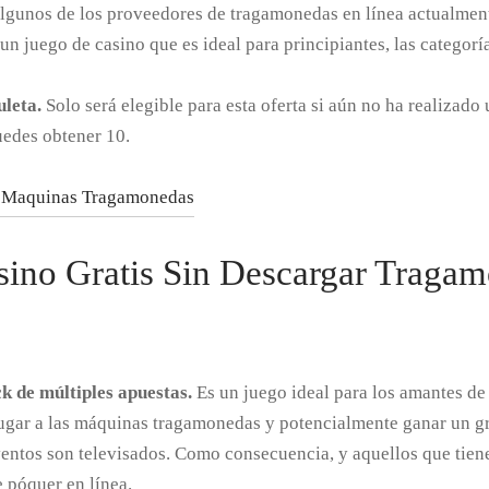
gunos de los proveedores de tragamonedas en línea actualment
 un juego de casino que es ideal para principiantes, las categor
uleta.
Solo será elegible para esta oferta si aún no ha realizado
uedes obtener 10.
 Maquinas Tragamonedas
sino Gratis Sin Descargar Traga
k de múltiples apuestas.
Es un juego ideal para los amantes de
jugar a las máquinas tragamonedas y potencialmente ganar un g
ventos son televisados. Como consecuencia, y aquellos que tien
e póquer en línea.