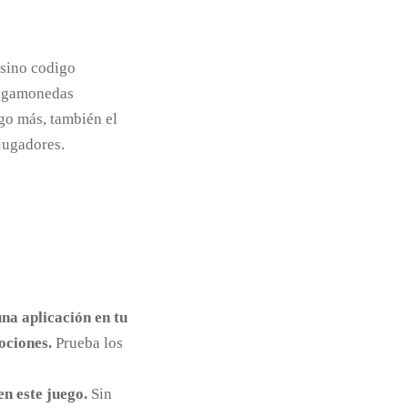
asino codigo
tragamonedas
go más, también el
 jugadores.
una aplicación en tu
mociones.
Prueba los
en este juego.
Sin