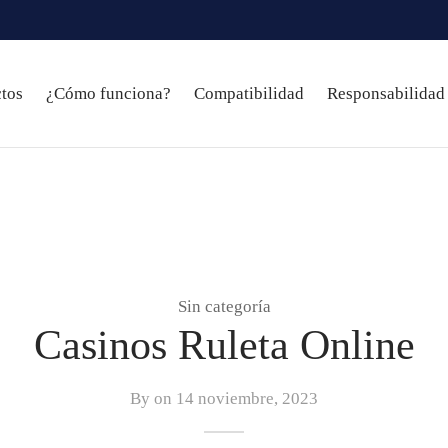
tos
¿Cómo funciona?
Compatibilidad
Responsabilidad 
Sin categoría
Casinos Ruleta Online
By on
14 noviembre, 2023