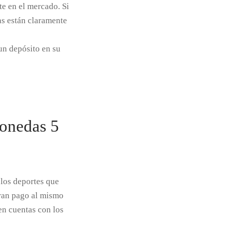
e en el mercado. Si
ías están claramente
 un depósito en su
monedas 5
 los deportes que
ran pago al mismo
en cuentas con los