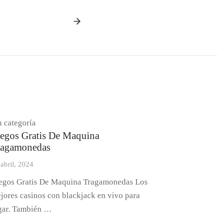
n categoría
egos Gratis De Maquina
ragamonedas
abril, 2024
egos Gratis De Maquina Tragamonedas Los
jores casinos con blackjack en vivo para
gar. También …