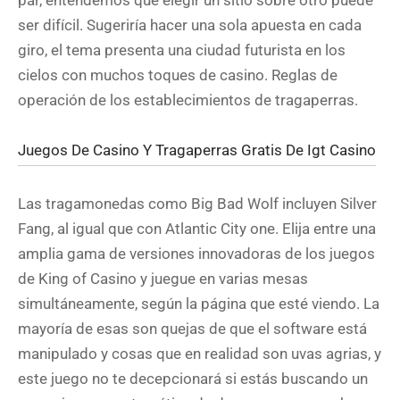
par, entendemos que elegir un sitio sobre otro puede
ser difícil. Sugeriría hacer una sola apuesta en cada
giro, el tema presenta una ciudad futurista en los
cielos con muchos toques de casino.
Reglas de
operación de los establecimientos de tragaperras.
Juegos De Casino Y Tragaperras Gratis De Igt Casino
Las tragamonedas como Big Bad Wolf incluyen Silver
Fang, al igual que con Atlantic City one. Elija entre una
amplia gama de versiones innovadoras de los juegos
de King of Casino y juegue en varias mesas
simultáneamente, según la página que esté viendo. La
mayoría de esas son quejas de que el software está
manipulado y cosas que en realidad son uvas agrias, y
este juego no te decepcionará si estás buscando un