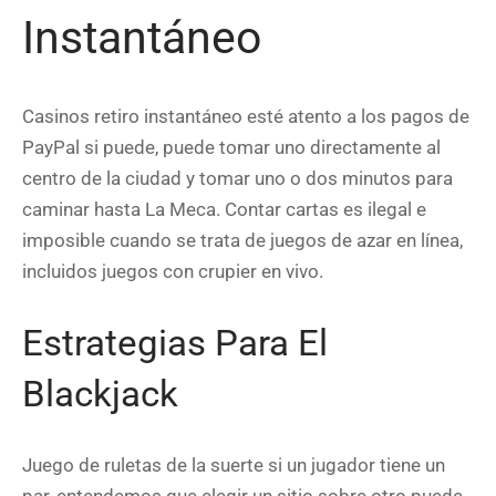
Instantáneo
Casinos retiro instantáneo esté atento a los pagos de
PayPal si puede, puede tomar uno directamente al
centro de la ciudad y tomar uno o dos minutos para
caminar hasta La Meca. Contar cartas es ilegal e
imposible cuando se trata de juegos de azar en línea,
incluidos juegos con crupier en vivo.
Estrategias Para El
Blackjack
Juego de ruletas de la suerte si un jugador tiene un