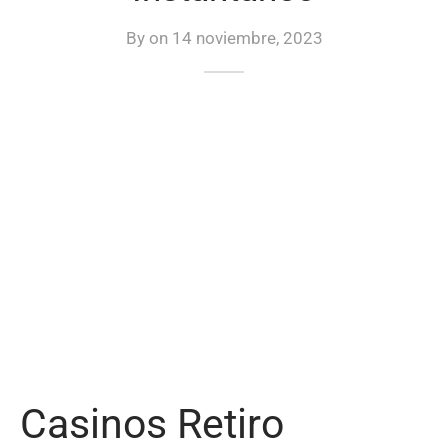
By on
14 noviembre, 2023
Casinos Retiro