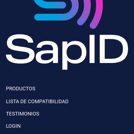
PRODUCTOS
LISTA DE COMPATIBILIDAD
TESTIMONIOS
LOGIN