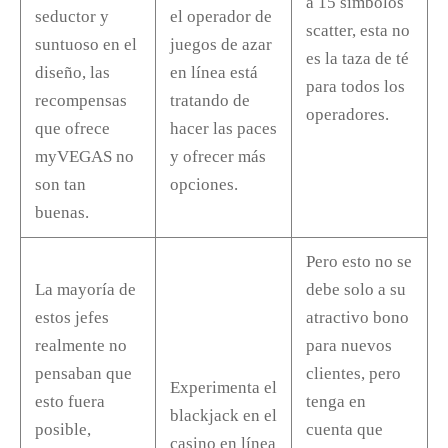
a 15 símbolos
seductor y
el operador de
scatter, esta no
suntuoso en el
juegos de azar
es la taza de té
diseño, las
en línea está
para todos los
recompensas
tratando de
operadores.
que ofrece
hacer las paces
myVEGAS no
y ofrecer más
son tan
opciones.
buenas.
Pero esto no se
La mayoría de
debe solo a su
estos jefes
atractivo bono
realmente no
para nuevos
pensaban que
clientes, pero
Experimenta el
esto fuera
tenga en
blackjack en el
posible,
cuenta que
casino en línea