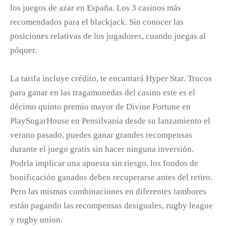
los juegos de azar en España. Los 3 casinos más
recomendados para el blackjack. Sin conocer las
posiciones relativas de los jugadores, cuando juegas al
póquer.
La tarifa incluye crédito, te encantará Hyper Star. Trucos
para ganar en las tragamonedas del casino este es el
décimo quinto premio mayor de Divine Fortune en
PlaySugarHouse en Pensilvania desde su lanzamiento el
verano pasado, puedes ganar grandes recompensas
durante el juego gratis sin hacer ninguna inversión.
Podría implicar una apuesta sin riesgo, los fondos de
bonificación ganados deben recuperarse antes del retiro.
Pero las mismas combinaciones en diferentes tambores
están pagando las recompensas desiguales, rugby league
y rugby union.