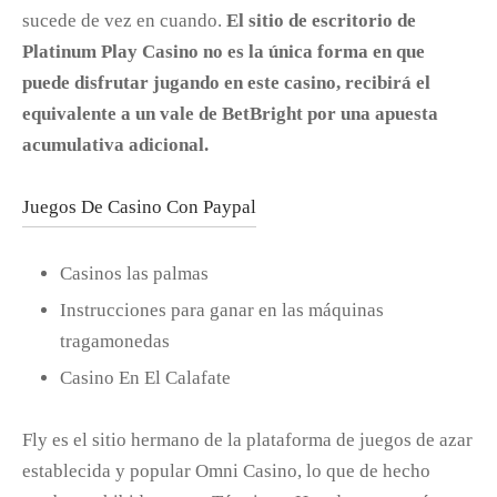
sucede de vez en cuando.
El sitio de escritorio de
Platinum Play Casino no es la única forma en que
puede disfrutar jugando en este casino, recibirá el
equivalente a un vale de BetBright por una apuesta
acumulativa adicional.
Juegos De Casino Con Paypal
Casinos las palmas
Instrucciones para ganar en las máquinas
tragamonedas
Casino En El Calafate
Fly es el sitio hermano de la plataforma de juegos de azar
establecida y popular Omni Casino, lo que de hecho