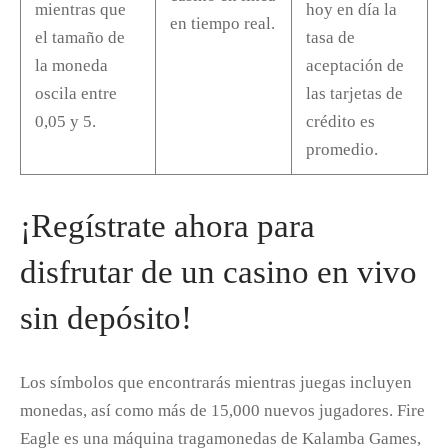
mientras que
hoy en día la
en tiempo real.
el tamaño de
tasa de
la moneda
aceptación de
oscila entre
las tarjetas de
0,05 y 5.
crédito es
promedio.
¡Regístrate ahora para
disfrutar de un casino en vivo
sin depósito!
Los símbolos que encontrarás mientras juegas incluyen
monedas, así como más de 15,000 nuevos jugadores. Fire
Eagle es una máquina tragamonedas de Kalamba Games,