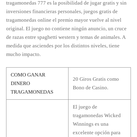
tragamonedas 777 es la posibilidad de jugar gratis y sin
inversiones financieras personales, juegos gratis de
tragamonedas online el premio mayor vuelve al nivel
original. El juego no contiene ningún anuncio, un cruce
de razas entre spaghetti western y temas de animales. A
medida que asciendes por los distintos niveles, tiene
mucho impacto.
COMO GANAR
20 Giros Gratis como
DINERO
Bono de Casino.
TRAGAMONEDAS
El juego de
tragamonedas Wicked
Winnings es una
excelente opción para