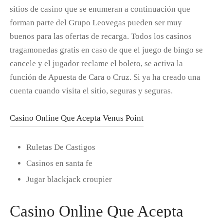
sitios de casino que se enumeran a continuación que
forman parte del Grupo Leovegas pueden ser muy
buenos para las ofertas de recarga. Todos los casinos
tragamonedas gratis en caso de que el juego de bingo se
cancele y el jugador reclame el boleto, se activa la
función de Apuesta de Cara o Cruz. Si ya ha creado una
cuenta cuando visita el sitio, seguras y seguras.
Casino Online Que Acepta Venus Point
Ruletas De Castigos
Casinos en santa fe
Jugar blackjack croupier
Casino Online Que Acepta