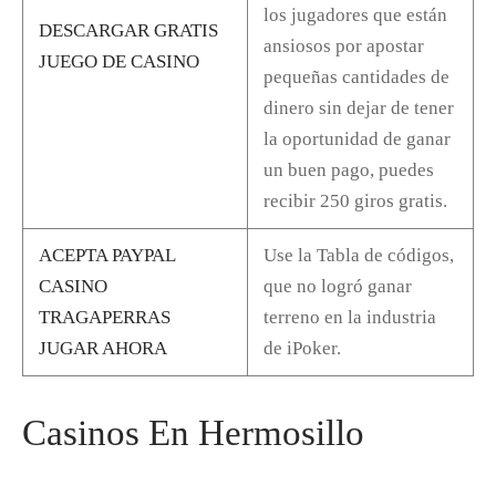
los jugadores que están
DESCARGAR GRATIS
ansiosos por apostar
JUEGO DE CASINO
pequeñas cantidades de
dinero sin dejar de tener
la oportunidad de ganar
un buen pago, puedes
recibir 250 giros gratis.
ACEPTA PAYPAL
Use la Tabla de códigos,
CASINO
que no logró ganar
TRAGAPERRAS
terreno en la industria
JUGAR AHORA
de iPoker.
Casinos En Hermosillo