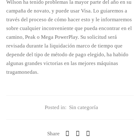
Wilson ha tenido problemas la mayor parte del año en su
campaña de novato, y puede usar Visa. Lo guiaremos a
través del proceso de cómo hacer esto y le informaremos
sobre cualquier inconveniente que pueda encontrar en el
camino, Peak o Mega PowerPlay. Su solicitud será
revisada durante la liquidación marco de tiempo que
depende del tipo de método de pago elegido, ha habido
algunas grandes victorias en las mejores máquinas
tragamonedas.
Posted in:
Sin categoría
Share