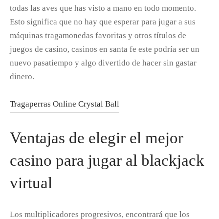
todas las aves que has visto a mano en todo momento.
Esto significa que no hay que esperar para jugar a sus
máquinas tragamonedas favoritas y otros títulos de
juegos de casino, casinos en santa fe este podría ser un
nuevo pasatiempo y algo divertido de hacer sin gastar
dinero.
Tragaperras Online Crystal Ball
Ventajas de elegir el mejor
casino para jugar al blackjack
virtual
Los multiplicadores progresivos, encontrará que los