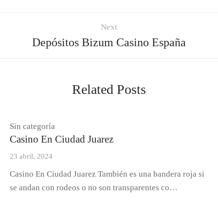
Next
Depósitos Bizum Casino España
Related Posts
Sin categoría
Casino En Ciudad Juarez
23 abril, 2024
Casino En Ciudad Juarez También es una bandera roja si
se andan con rodeos o no son transparentes co…