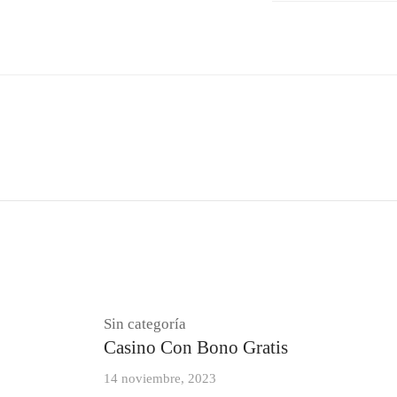
Sin categoría
Casino Con Bono Gratis
14 noviembre, 2023