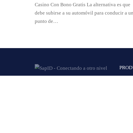
Casino Con Bono Gratis La alternativa es que
debe subirse a su automóvil para conducir a u
punto de…
PROD
LIST
TEST
LOGI