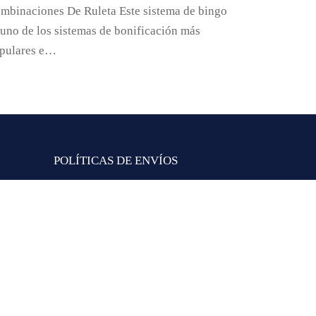
mbinaciones De Ruleta Este sistema de bingo
 uno de los sistemas de bonificación más
pulares e…
POLÍTICAS DE ENVÍOS
AVISO DE PRIVACIDAD
TÉRMINOS Y CONDICIONES
GARANTÍA