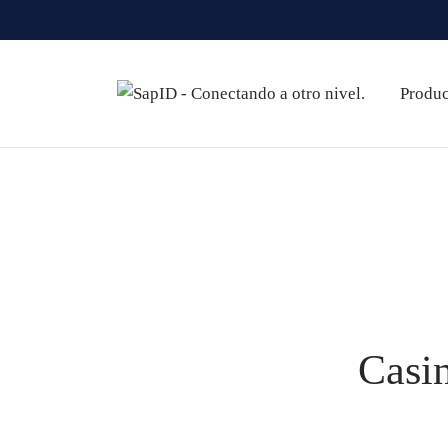
Produc
Casi