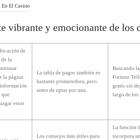
 En El Casino
e vibrante y emocionante de los 
ubicación de
 de la
ontinuar
Buscando la
La tabla de pagos también es
r la página
Fortune Tell
bastante prometedora, pero
 información
gratis sin de
antes de optar por una.
s que
largo de los
uzgar estos
La función d
Los consejos más útiles para
incorpora un