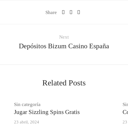
Share
Next
Depósitos Bizum Casino España
Related Posts
Sin categoría
Si
Jugar Sizzling Spins Gratis
C
23 abril, 2024
23 